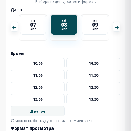
Выберите день, время и формат.
Дата
Вс
Пт
Сб
Вс
Пн
16
07
08
09
10
Авг
Авг
Авг
Авг
Авг
Время
10:00
10:30
11:00
11:30
12:00
12:30
13:00
13:30
Другое
Можно выбрать другое время в комментарии.
Формат просмотра