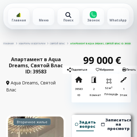
Главная
Меню
Поиск
Звонок
WhatsApp
ГЛАВНАЯ
КВАРТИРЫ В БОЛГАРИИ
СВЯТОЙ ВЛАС
АПАРТАМЕНТ В AQUA DREAMS, СВЯТОЙ ВЛАС ID: 39583
99 000 €
Апартамент в Aqua
Dreams, Святой Влас
ID: 39583
Поделиться
Избранное
Печать
Aqua Dreams,
Святой
2
52 м
Влас
39583
2
1
Площадь
ID
Комнат
Этаж
Записаться
Задать
Вторичное жилье
на
вопрос
просмотр