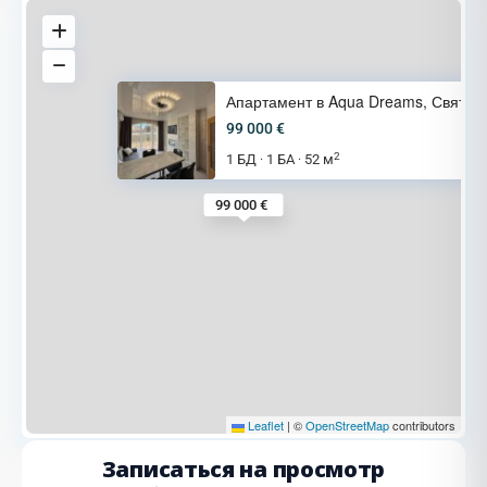
Апартамент в Aqua Dreams, Свят
99 000 €
2
1 БД
1 БА
52 м
·
·
99 000 €
Leaflet
|
©
OpenStreetMap
contributors
Записаться на просмотр