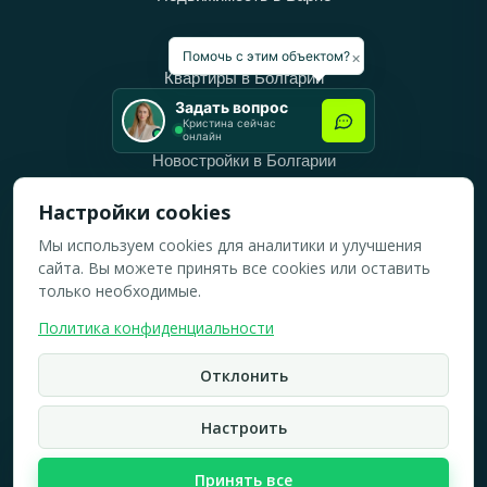
Категории
×
Помочь с этим объектом?
Квартиры в Болгарии
Задать вопрос
Дома в Болгарии
Кристина сейчас
онлайн
Новостройки в Болгарии
Вторичное жильё в Болгарии
Настройки cookies
Мы используем cookies для аналитики и улучшения
Рабочее время
сайта. Вы можете принять все cookies или оставить
ПН-ПТ: 10:00 — 18:00
только необходимые.
СБ: 10:00 — 14:00
Политика конфиденциальности
ВС: Выходной
Отклонить
2019-2026 © Все права защищены.
Политика конфидициальности
Настроить
Кристина Верейская
Карта сайта
Принять все
☏
WhatsApp
☎
Брокер по недвижимости