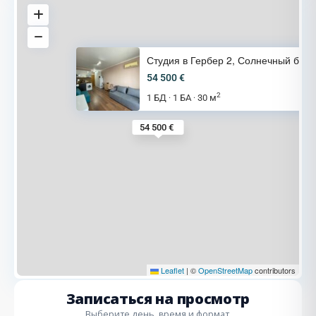
Студия в Гербер 2, Солнечный б
54 500 €
2
1 БД
1 БА
30 м
·
·
54 500 €
Leaflet
|
©
OpenStreetMap
contributors
Записаться на просмотр
Выберите день, время и формат.