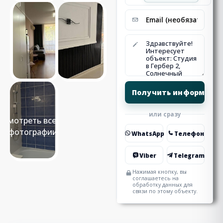
или сразу
Смотреть все 8
фотографии
WhatsApp
Телефон
Viber
Telegram
Нажимая кнопку, вы
соглашаетесь на
обработку данных для
связи по этому объекту.