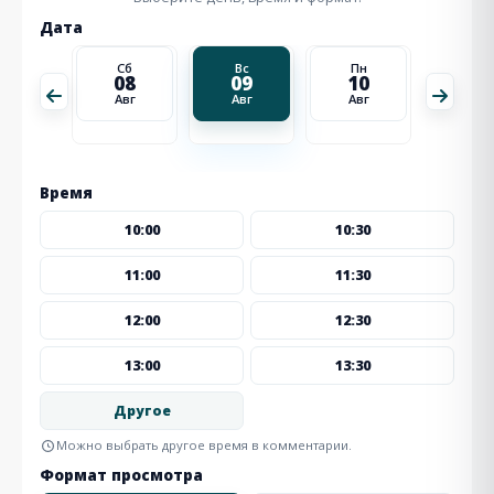
Дата
Пн
Сб
Вс
Пн
Вт
17
08
09
10
11
Авг
Авг
Авг
Авг
Авг
Время
10:00
10:30
11:00
11:30
12:00
12:30
13:00
13:30
Другое
Можно выбрать другое время в комментарии.
Формат просмотра