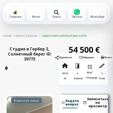
Главная
Меню
Поиск
Звонок
WhatsApp
ГЛАВНАЯ
КВАРТИРЫ В БОЛГАРИИ
СТУДИЯ В ГЕРБЕР 2, СОЛНЕЧНЫЙ БЕРЕГ ID: 39775
54 500 €
Студия в Гербер 2,
Солнечный берег ID:
39775
Поделиться
Избранное
Печать
2
30 м
39775
0
5
Площадь
ID
Комнат
Этаж
Записаться
Задать
Вторичное жилье
на
вопрос
просмотр