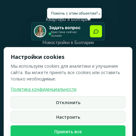
Категории
×
Помочь с этим объектом?
Квартиры в Болгарии
Задать вопрос
Дома в Болгарии
Кристина сейчас
онлайн
Новостройки в Болгарии
Вторичное жильё в Болгарии
Настройки cookies
Мы используем cookies для аналитики и улучшения
Рабочее время
сайта. Вы можете принять все cookies или оставить
ПН-ПТ: 10:00 — 18:00
только необходимые.
СБ: 10:00 — 14:00
Политика конфиденциальности
ВС: Выходной
Отклонить
2019-2026 © Все права защищены.
Политика конфидициальности
Настроить
Кристина Верейская
Карта сайта
Принять все
☏
WhatsApp
☎
Брокер по недвижимости