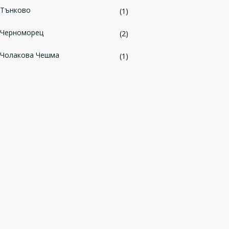
Тънково
(1)
Черноморец
(2)
Чолакова Чешма
(1)