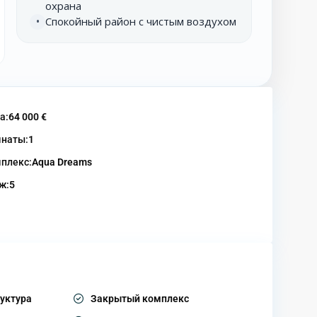
охрана
Спокойный район с чистым воздухом
•
а:
64 000 €
наты:
1
плекс:
Aqua Dreams
ж:
5
уктура
Закрытый комплекс