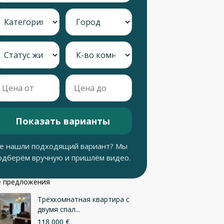
Показать варианты
е нашли подходящий вариант? Мы
одберём вручную и пришлём видео.
 предложения
Трёхкомнатная квартира с
двумя спал...
118 000 €