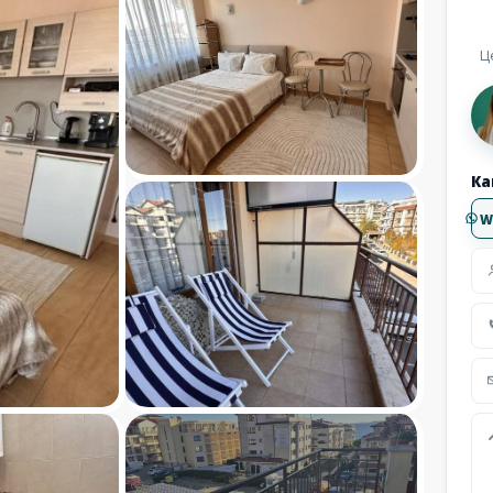
Ц
Ка
W