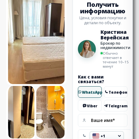
Получить
информацию
Цена, условия покупки и
детали по объекту.
Кристина
Верейская
Брокер по
недвижимости
Обычно
отвечает в
течение 10–15
минут
Как с вами
связаться?
WhatsApp
Телефон
Viber
Telegram