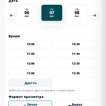
Дата
Сб
Чт
Пт
Сб
Вс
15
06
07
08
09
Авг
Авг
Авг
Авг
Авг
Время
10:00
10:30
11:00
11:30
12:00
12:30
13:00
13:30
Другое
Можно выбрать другое время в комментарии.
Формат просмотра
Лично
Видео