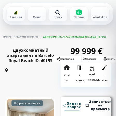
Главная
Меню
Поиск
Звонок
WhatsApp
ГЛАВНАЯ
КВАРТИРЫ В БОЛГАРИИ
ДВУХКОМНАТНЫЙ АПАРТАМЕНТ В BARCELO ROYAL BEACH ID: 40193
99 999 €
Двухкомнатный
апартамент в Barcelo
Royal Beach ID: 40193
Поделиться
Избранное
Печать
2
89 м
40193
2
1
Площадь
ID
Комнат
Этаж
Записаться
Задать
Вторичное жилье
на
вопрос
просмотр