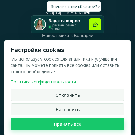
Категории
×
Помочь с этим объектом?
Квартиры в Болгарии
Задать вопрос
Дома в Болгарии
Кристина сейчас
онлайн
Новостройки в Болгарии
Вторичное жильё в Болгарии
Настройки cookies
Мы используем cookies для аналитики и улучшения
Рабочее время
сайта. Вы можете принять все cookies или оставить
ПН-ПТ: 10:00 — 18:00
только необходимые.
СБ: 10:00 — 14:00
Политика конфиденциальности
ВС: Выходной
Отклонить
2019-2026 © Все права защищены.
Политика конфидициальности
Настроить
Кристина Верейская
Карта сайта
Принять все
☏
WhatsApp
☎
Брокер по недвижимости
быстрый ответ