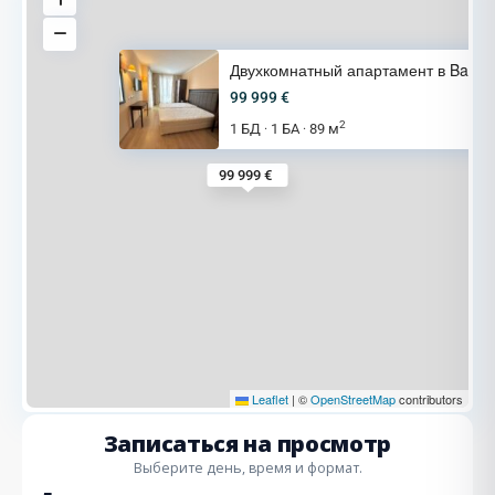
Двухкомнатный апартамент в Bar
99 999 €
2
1 БД
1 БА
89 м
·
·
99 999 €
Leaflet
|
©
OpenStreetMap
contributors
Записаться на просмотр
Выберите день, время и формат.