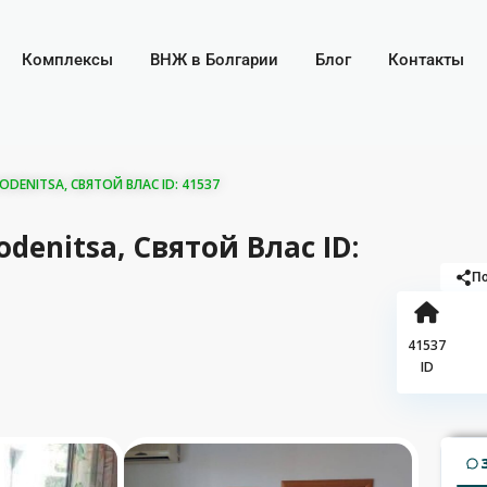
Комплексы
ВНЖ в Болгарии
Блог
Контакты
ENITSA, СВЯТОЙ ВЛАС ID: 41537
enitsa, Святой Влас ID:
По
41537
ID