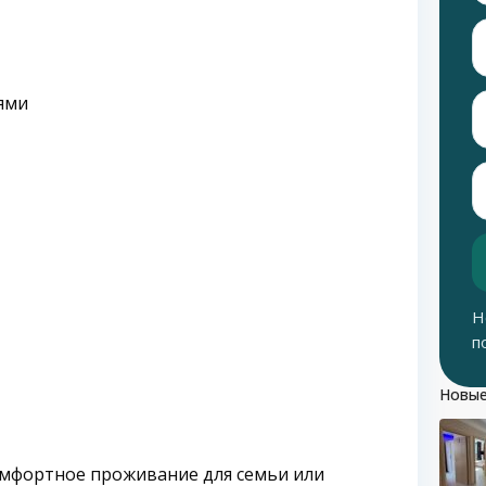
ями
Н
п
Новые
омфортное проживание для семьи или