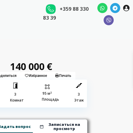
+359 88 330
83 39
140 000 €
делиться
Избранное
Печать
2
95 м
3
3
Площадь
Комнат
Этаж
Записаться на
Задать вопрос
просмотр