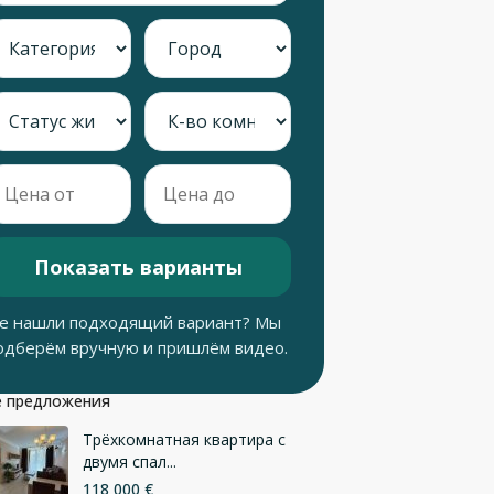
Показать варианты
е нашли подходящий вариант? Мы
одберём вручную и пришлём видео.
 предложения
Трёхкомнатная квартира с
двумя спал...
118 000 €