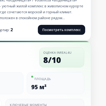
екс «Воденицата» / Vodenitsa «Воденицата»
 — уютный жилой комплекс в живописном курорте
 где сочетаются морской и горный климат.
сположен в спокойном районе рядом…
2
артир:
Посмотреть комплекс
ОЦЕНКА INREAL4U
8/10
ПЛОЩАДЬ
95 м²
КЛЮЧЕВЫЕ МОМЕНТЫ