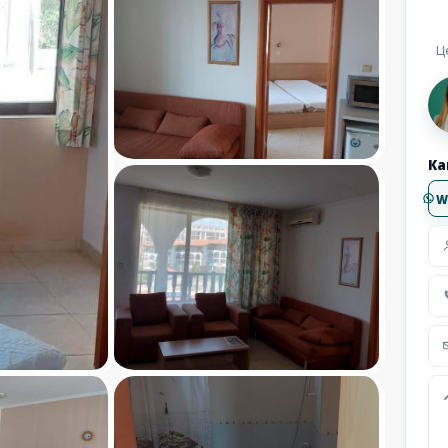
Ц
Ка
W