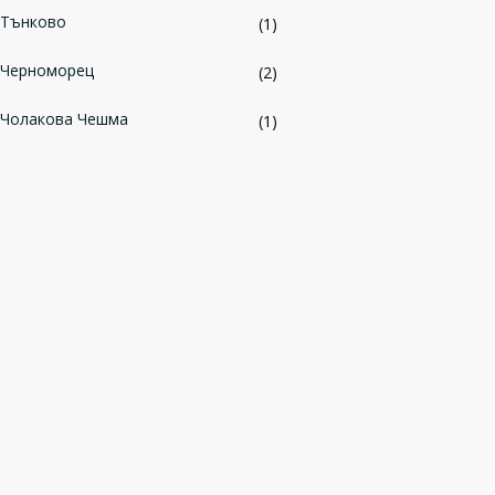
Тънково
(1)
Черноморец
(2)
Чолакова Чешма
(1)