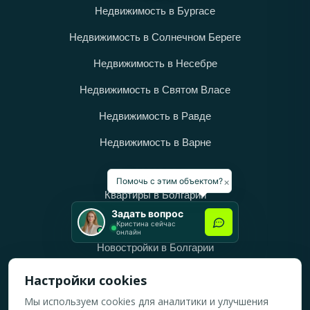
Недвижимость в Бургасе
Недвижимость в Солнечном Береге
Недвижимость в Несебре
Недвижимость в Святом Власе
Недвижимость в Равде
Недвижимость в Варне
Категории
×
Помочь с этим объектом?
Квартиры в Болгарии
Задать вопрос
Дома в Болгарии
Кристина сейчас
онлайн
Новостройки в Болгарии
Вторичное жильё в Болгарии
Настройки cookies
Мы используем cookies для аналитики и улучшения
Рабочее время