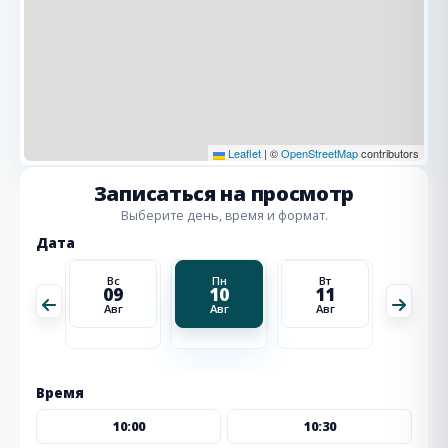
Leaflet
|
©
OpenStreetMap
contributors
Записаться на просмотр
Выберите день, время и формат.
Дата
Вт
Вс
Пн
Вт
Ср
18
09
10
11
12
Авг
Авг
Авг
Авг
Авг
Время
10:00
10:30