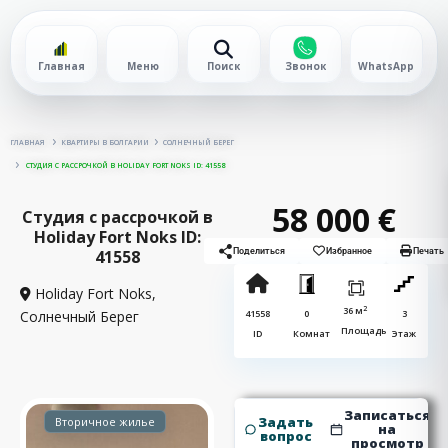
Главная
Меню
Поиск
Звонок
WhatsApp
ГЛАВНАЯ
КВАРТИРЫ В БОЛГАРИИ
СОЛНЕЧНЫЙ БЕРЕГ
СТУДИЯ С РАССРОЧКОЙ В HOLIDAY FORT NOKS ID: 41558
58 000 €
Студия с рассрочкой в
Holiday Fort Noks ID:
41558
Поделиться
Избранное
Печать
Holiday Fort Noks,
2
36 м
Солнечный Берег
41558
0
3
Площадь
ID
Комнат
Этаж
Записаться
Задать
Вторичное жилье
на
вопрос
просмотр