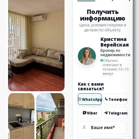
Получить
информацию
Цена, условия покупки и
детали по объекту.
Кристина
Верейская
Брокер по
недвижимости
Обычно
отвечает в
течение 10–15
минут
Как с вами
связаться?
WhatsApp
Телефон
Viber
Telegram