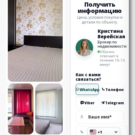
Получить
информацию
Цена, условия покупки и
детали по объекту.
Кристина
Верейская
Брокер по
недвижимости
Обычно
отвечает в
течение 10–15
минут
Как с вами
связаться?
WhatsApp
Телефон
Viber
Telegram