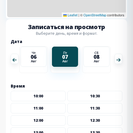
Leaflet
|
©
OpenStreetMap
contributors
Записаться на просмотр
Выберите день, время и формат.
Дата
Сб
Чт
Пт
Сб
Вс
15
06
07
08
09
Авг
Авг
Авг
Авг
Авг
Время
10:00
10:30
11:00
11:30
12:00
12:30
13:00
13:30