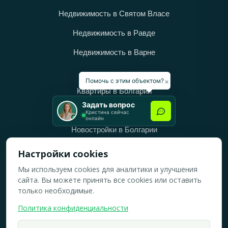
Недвижимость в Святом Власе
Недвижимость в Равде
Недвижимость в Варне
Категории
×
Помочь с этим объектом?
Квартиры в Болгарии
Задать вопрос
Дома в Болгарии
Кристина сейчас
онлайн
Новостройки в Болгарии
Вторичное жильё в Болгарии
Настройки cookies
Мы используем cookies для аналитики и улучшения
Рабочее время
сайта. Вы можете принять все cookies или оставить
ПН-ПТ: 10:00 — 18:00
только необходимые.
СБ: 10:00 — 14:00
Политика конфиденциальности
ВС: Выходной