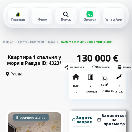
Главная
Меню
Поиск
Звонок
WhatsApp
ГЛАВНАЯ
КВАРТИРЫ В БОЛГАРИИ
РАВДА
КВАРТИРА 1 СПАЛЬНЯ У МОРЯ В РАВДЕ ID: 43231
130 000 €
Квартира 1 спальня у
моря в Равде ID: 43231
Поделиться
Избранное
Печать
Равда
2
66 м
43231
2
4
Площадь
ID
Комнат
Этаж
Записаться
Задать
Вторичное жилье
на
вопрос
просмотр