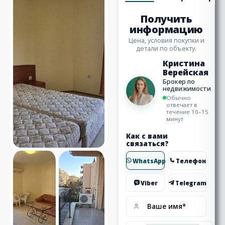
Получить
информацию
Цена, условия покупки и
детали по объекту.
Кристина
Верейская
Брокер по
недвижимости
Обычно
отвечает в
течение 10–15
минут
Как с вами
связаться?
WhatsApp
Телефон
Viber
Telegram