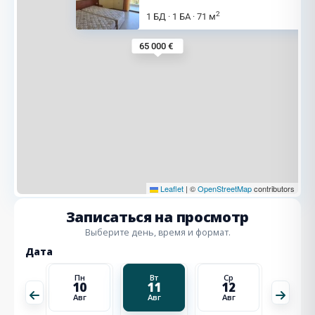
2
1 БД
1 БА
71 м
·
·
65 000 €
Leaflet
|
©
OpenStreetMap
contributors
Записаться на просмотр
Выберите день, время и формат.
Дата
Ср
Пн
Вт
Ср
Чт
19
10
11
12
13
Авг
Авг
Авг
Авг
Авг