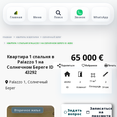
Главная
Меню
Поиск
Звонок
WhatsApp
ГЛАВНАЯ
КВАРТИРЫ В БОЛГАРИИ
СОЛНЕЧНЫЙ БЕРЕГ
КВАРТИРА 1 СПАЛЬНЯ В PALAZZO 1 НА СОЛНЕЧНОМ БЕРЕГЕ ID: 43292
65 000 €
Квартира 1 спальня в
Palazzo 1 на
Солнечном Береге ID:
Поделиться
Избранное
Печать
43292
2
Palazzo 1,
Солнечный
71 м
43292
2
2
Площадь
Берег
ID
Комнат
Этаж
Записаться
Задать
Вторичное жилье
на
вопрос
просмотр