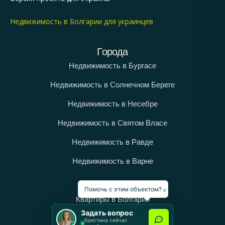
Недвижимость в Болгарии для украинцев
Города
Недвижимость в Бургасе
Недвижимость в Солнечном Береге
Недвижимость в Несебре
Недвижимость в Святом Власе
Недвижимость в Равде
Недвижимость в Варне
Категории
×
Помочь с этим объектом?
Квартиры в Болгарии
Задать вопрос
Дома в Болгарии
Кристина сейчас