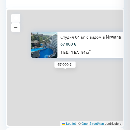
Студия 84 м² с видом в Nirwana
67 000 €
2
1 БД
1 БА
84 м
·
·
67 000 €
Leaflet
|
©
OpenStreetMap
contributors