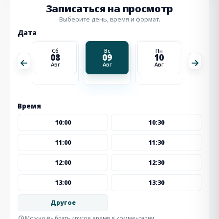
Записаться на просмотр
Выберите день, время и формат.
Дата
Пн
Сб
Вс
Пн
Вт
17
08
09
10
11
Авг
Авг
Авг
Авг
Авг
Время
10:00
10:30
11:00
11:30
12:00
12:30
13:00
13:30
Другое
Можно выбрать другое время в комментарии.