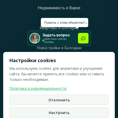
Недвижимость в Варне
Категории
×
Помочь с этим объектом?
Квартиры в Болгарии
Задать вопрос
Дома в Болгарии
Кристина сейчас
онлайн
Новостройки в Болгарии
Вторичное жильё в Болгарии
Настройки cookies
Мы используем cookies для аналитики и улучшения
Рабочее время
сайта. Вы можете принять все cookies или оставить
ПН-ПТ: 10:00 — 18:00
только необходимые.
СБ: 10:00 — 14:00
Политика конфиденциальности
ВС: Выходной
Отклонить
2019-2026 © Все права защищены.
Политика конфидициальности
Настроить