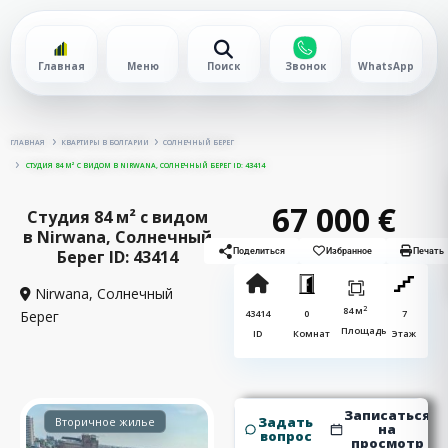
Главная
Меню
Поиск
Звонок
WhatsApp
ГЛАВНАЯ
КВАРТИРЫ В БОЛГАРИИ
СОЛНЕЧНЫЙ БЕРЕГ
СТУДИЯ 84 М² С ВИДОМ В NIRWANA, СОЛНЕЧНЫЙ БЕРЕГ ID: 43414
67 000 €
Студия 84 м² с видом
в Nirwana, Солнечный
Берег ID: 43414
Поделиться
Избранное
Печать
Nirwana,
Солнечный
2
84 м
Берег
43414
0
7
Площадь
ID
Комнат
Этаж
Записаться
Задать
Вторичное жилье
на
вопрос
просмотр