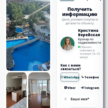
Получить
информацию
Цена, условия покупки и
детали по объекту.
Кристина
Верейская
Брокер по
недвижимости
Обычно
отвечает в
течение 10–15
минут
Как с вами
связаться?
WhatsApp
Телефон
Viber
Telegram