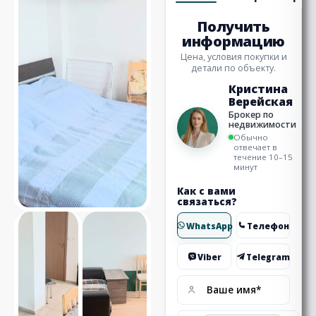
Получить
информацию
Цена, условия покупки и
детали по объекту.
Кристина
Верейская
Брокер по
недвижимости
Обычно
отвечает в
течение 10–15
минут
Как с вами
связаться?
WhatsApp
Телефон
Viber
Telegram