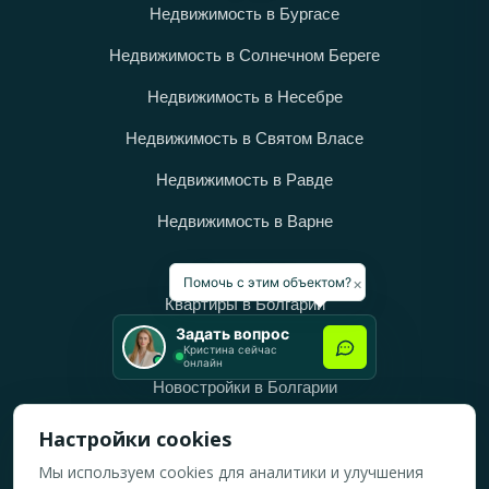
Недвижимость в Бургасе
Недвижимость в Солнечном Береге
Недвижимость в Несебре
Недвижимость в Святом Власе
Недвижимость в Равде
Недвижимость в Варне
Категории
×
Помочь с этим объектом?
Квартиры в Болгарии
Задать вопрос
Дома в Болгарии
Кристина сейчас
онлайн
Новостройки в Болгарии
Вторичное жильё в Болгарии
Настройки cookies
Мы используем cookies для аналитики и улучшения
Рабочее время