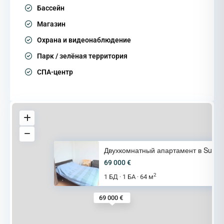
Бассейн
Магазин
Охрана и видеонаблюдение
Парк / зелёная территория
СПА-центр
Двухкомнатный апартамент в Sun
69 000 €
2
1 БД
1 БА
64 м
·
·
69 000 €