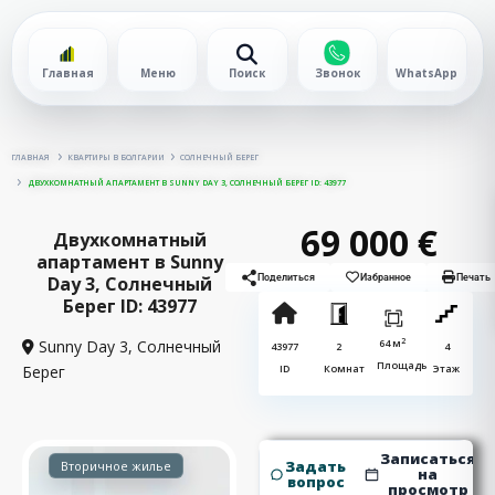
Главная
Меню
Поиск
Звонок
WhatsApp
ГЛАВНАЯ
КВАРТИРЫ В БОЛГАРИИ
СОЛНЕЧНЫЙ БЕРЕГ
ДВУХКОМНАТНЫЙ АПАРТАМЕНТ В SUNNY DAY 3, СОЛНЕЧНЫЙ БЕРЕГ ID: 43977
69 000 €
Двухкомнатный
апартамент в Sunny
Day 3, Солнечный
Поделиться
Избранное
Печать
Берег ID: 43977
2
Sunny Day 3,
Солнечный
64 м
43977
2
4
Площадь
Берег
ID
Комнат
Этаж
Записаться
Задать
Вторичное жилье
на
вопрос
просмотр