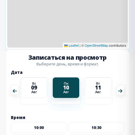
Leaflet
|
©
OpenStreetMap
contributors
Записаться на просмотр
Выберите день, время и формат.
Дата
Вт
Вс
Пн
Вт
Ср
18
09
10
11
12
Авг
Авг
Авг
Авг
Авг
Время
10:00
10:30