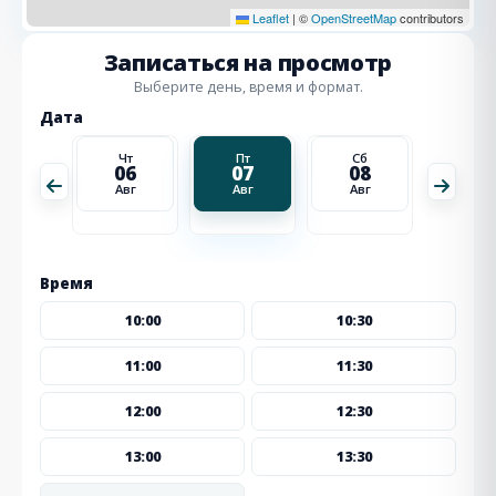
Leaflet
|
©
OpenStreetMap
contributors
Записаться на просмотр
Выберите день, время и формат.
Дата
Сб
Чт
Пт
Сб
Вс
15
06
07
08
09
Авг
Авг
Авг
Авг
Авг
Время
10:00
10:30
11:00
11:30
12:00
12:30
13:00
13:30