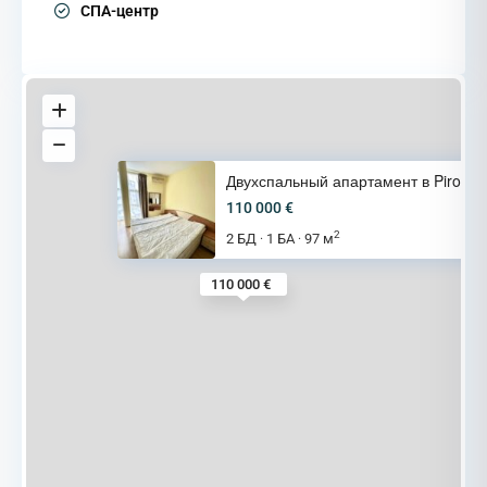
СПА-центр
Двухспальный апартамент в Piro
110 000 €
2
2 БД
1 БА
97 м
·
·
110 000 €