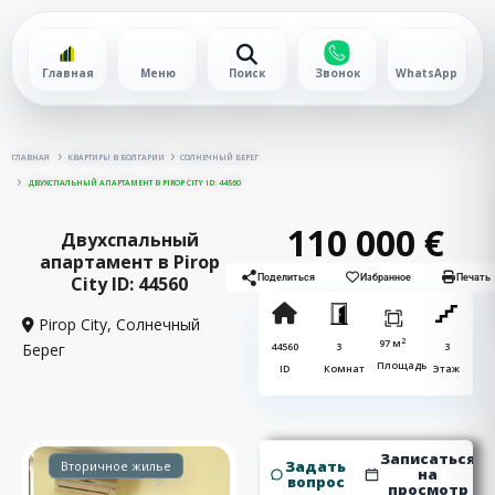
Главная
Меню
Поиск
Звонок
WhatsApp
ГЛАВНАЯ
КВАРТИРЫ В БОЛГАРИИ
СОЛНЕЧНЫЙ БЕРЕГ
ДВУХСПАЛЬНЫЙ АПАРТАМЕНТ В PIROP CITY ID: 44560
110 000 €
Двухспальный
апартамент в Pirop
City ID: 44560
Поделиться
Избранное
Печать
Pirop City,
Солнечный
2
97 м
Берег
44560
3
3
Площадь
ID
Комнат
Этаж
Записаться
Задать
Вторичное жилье
на
вопрос
просмотр