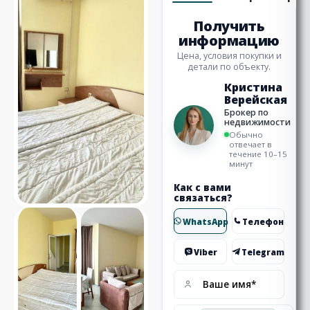
Получить
информацию
Цена, условия покупки и
детали по объекту.
Кристина
Верейская
Брокер по
недвижимости
Обычно
отвечает в
течение 10–15
минут
Как с вами
связаться?
WhatsApp
Телефон
Viber
Telegram