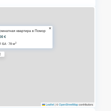
омнатная квартира в Помор
00 €
2
1 БА
78 м
·
€
Leaflet
|
©
OpenStreetMap
contributors