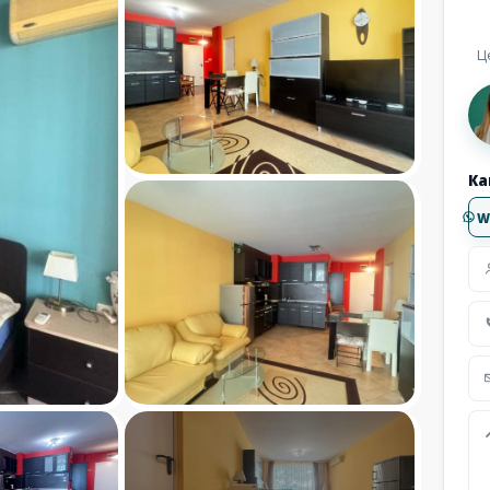
Ц
Ка
W