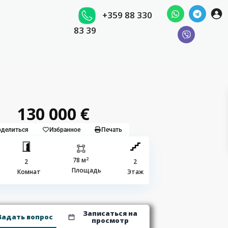
+359 88 330
83 39
130 000 €
делиться
Избранное
Печать
2
78 м
2
2
Площадь
Комнат
Этаж
Записаться на
Задать вопрос
просмотр