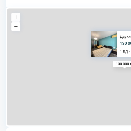
Двухк
130 0
1 БД
·
130 000 