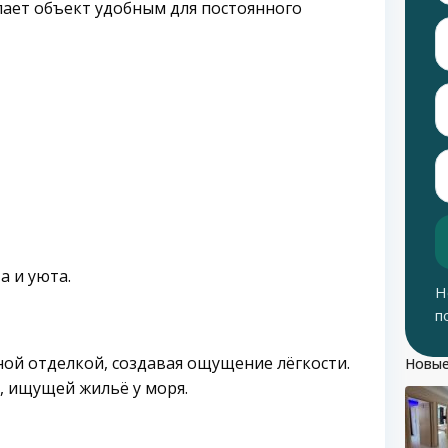
елает объект удобным для постоянного
а и уюта.
Н
п
ной отделкой, создавая ощущение лёгкости.
Новые
ы, ищущей жильё у моря.