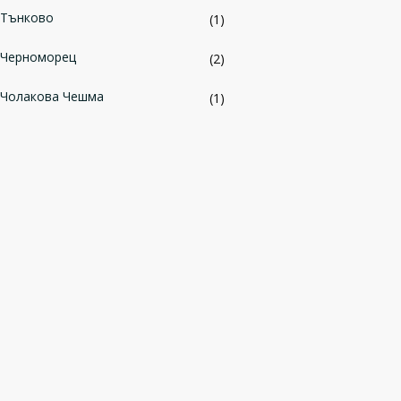
Тънково
(1)
Черноморец
(2)
Чолакова Чешма
(1)