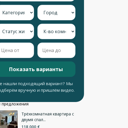
Показать варианты
е нашли подходящий вариант? Мы
одберём вручную и пришлём видео.
 предложения
Трёхкомнатная квартира с
двумя спал...
118 000 €