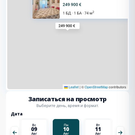
249 900 €
2
1 БД
1 БА
74 м
·
·
249 900 €
Leaflet
|
©
OpenStreetMap
contributors
Записаться на просмотр
Выберите день, время и формат.
Дата
Вт
Вс
Пн
Вт
Ср
18
09
10
11
12
Авг
Авг
Авг
Авг
Авг