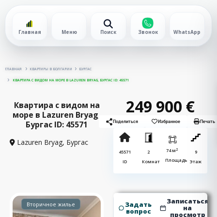
Главная
Меню
Поиск
Звонок
WhatsApp
ГЛАВНАЯ
КВАРТИРЫ В БОЛГАРИИ
БУРГАС
КВАРТИРА С ВИДОМ НА МОРЕ В LAZUREN BRYAG, БУРГАС ID: 45571
249 900 €
Квартира с видом на
море в Lazuren Bryag,
Бургас ID: 45571
Поделиться
Избранное
Печать
Lazuren Bryag,
Бургас
2
74 м
45571
2
9
Площадь
ID
Комнат
Этаж
Записаться
Задать
Вторичное жилье
на
вопрос
просмотр