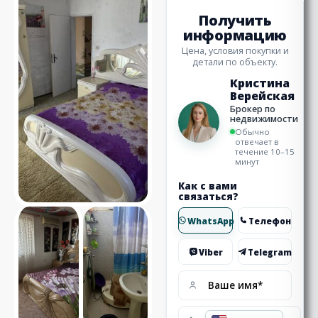
Получить
информацию
Цена, условия покупки и
детали по объекту.
Кристина
Верейская
Брокер по
недвижимости
Обычно
отвечает в
течение 10–15
минут
Как с вами
связаться?
WhatsApp
Телефон
Viber
Telegram