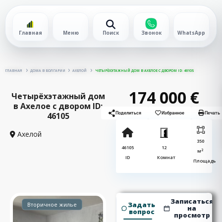
Главная
Меню
Поиск
Звонок
WhatsApp
ГЛАВНАЯ
ДОМА В БОЛГАРИИ
АХЕЛОЙ
ЧЕТЫРЁХЭТАЖНЫЙ ДОМ В АХЕЛОЕ С ДВОРОМ ID: 46105
174 000 €
Четырёхэтажный дом
в Ахелое с двором ID:
46105
Поделиться
Избранное
Печать
Ахелой
350
46105
12
2
м
ID
Комнат
Площадь
Записаться
Задать
Вторичное жилье
на
вопрос
просмотр