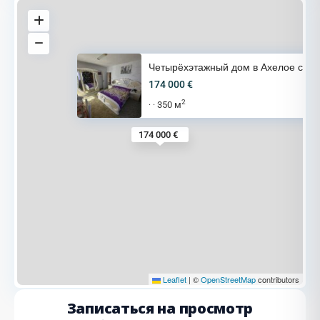
Четырёхэтажный дом в Ахелое с
174 000 €
2
350 м
·
·
174 000 €
Leaflet
|
©
OpenStreetMap
contributors
Записаться на просмотр