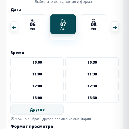
Выберите день, время и формат.
Дата
Сб
Чт
Пт
Сб
Вс
15
06
07
08
09
Авг
Авг
Авг
Авг
Авг
Время
10:00
10:30
11:00
11:30
12:00
12:30
13:00
13:30
Другое
Можно выбрать другое время в комментарии.
Формат просмотра