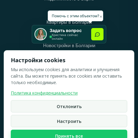
Категории
×
Помочь с этим объектом?
Квартиры в Болгарии
Задать вопрос
Дома в Болгарии
Кристина сейчас
онлайн
Новостройки в Болгарии
Вторичное жильё в Болгарии
Настройки cookies
Мы используем cookies для аналитики и улучшения
Рабочее время
сайта. Вы можете принять все cookies или оставить
ПН-ПТ: 10:00 — 18:00
только необходимые.
СБ: 10:00 — 14:00
Политика конфиденциальности
ВС: Выходной
Отклонить
2019-2026 © Все права защищены.
Политика конфидициальности
Настроить
Кристина Верейская
Карта сайта
Принять все
☏
WhatsApp
☎
Брокер по недвижимости