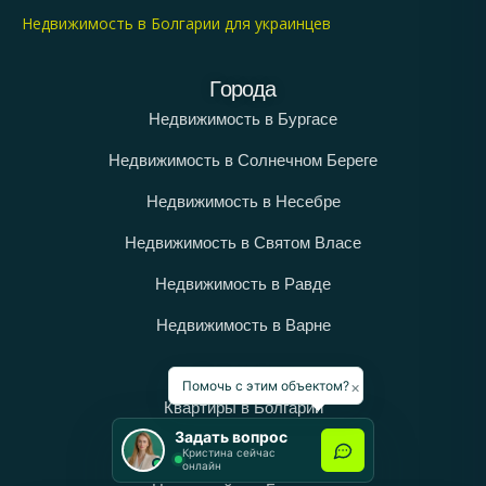
Недвижимость в Болгарии для украинцев
Города
Недвижимость в Бургасе
Недвижимость в Солнечном Береге
Недвижимость в Несебре
Недвижимость в Святом Власе
Недвижимость в Равде
Недвижимость в Варне
Категории
×
Помочь с этим объектом?
Квартиры в Болгарии
Задать вопрос
Дома в Болгарии
Кристина сейчас
онлайн