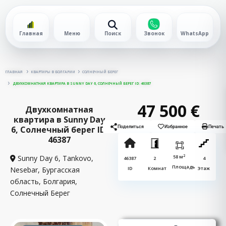
Главная
Меню
Поиск
Звонок
WhatsApp
ГЛАВНАЯ
КВАРТИРЫ В БОЛГАРИИ
СОЛНЕЧНЫЙ БЕРЕГ
ДВУХКОМНАТНАЯ КВАРТИРА В SUNNY DAY 6, СОЛНЕЧНЫЙ БЕРЕГ ID: 46387
47 500 €
Двухкомнатная
квартира в Sunny Day
6, Солнечный берег ID:
Поделиться
Избранное
Печать
46387
2
Sunny Day 6, Tankovo,
58 м
46387
2
4
Площадь
Nesebar, Бургасская
ID
Комнат
Этаж
область, Болгария,
Солнечный Берег