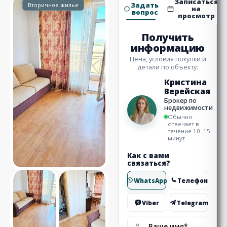
Записаться
Задать
Вторичное жилье
на
вопрос
просмотр
Получить
информацию
Цена, условия покупки и
детали по объекту.
Кристина
Верейская
Брокер по
недвижимости
Обычно
отвечает в
течение 10–15
минут
Как с вами
связаться?
WhatsApp
Телефон
Viber
Telegram