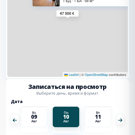
1 БД
1 БА
58 м
·
·
47 500 €
Leaflet
|
©
OpenStreetMap
contributors
Записаться на просмотр
Выберите день, время и формат.
Дата
Вт
Вс
Пн
Вт
Ср
18
09
10
11
12
Авг
Авг
Авг
Авг
Авг