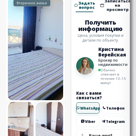
Записаться
Задать
Вторичное жилье
на
вопрос
просмотр
Получить
информацию
Цена, условия покупки и
детали по объекту.
Кристина
Верейская
Брокер по
недвижимости
Обычно
отвечает в
течение 10–15
минут
Как с вами
связаться?
WhatsApp
Телефон
Viber
Telegram