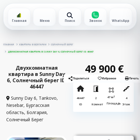
Главная
Меню
Поиск
Звонок
WhatsApp
ГЛАВНАЯ
КВАРТИРЫ В БОЛГАРИИ
СОЛНЕЧНЫЙ БЕРЕГ
ДВУХКОМНАТНАЯ КВАРТИРА В SUNNY DAY 6, СОЛНЕЧНЫЙ БЕРЕГ ID: 46447
49 900 €
Двухкомнатная
квартира в Sunny Day
6, Солнечный берег ID:
Поделиться
Избранное
Печать
46447
2
Sunny Day 6, Tankovo,
47 м
46447
2
4
Площадь
Nesebar, Бургасская
ID
Комнат
Этаж
область, Болгария,
Солнечный Берег