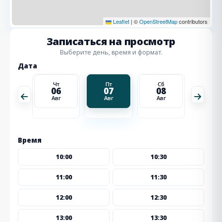
Leaflet
|
©
OpenStreetMap
contributors
Записаться на просмотр
Выберите день, время и формат.
Дата
Сб
Чт
Пт
Сб
Вс
15
06
07
08
09
Авг
Авг
Авг
Авг
Авг
Время
10:00
10:30
11:00
11:30
12:00
12:30
13:00
13:30