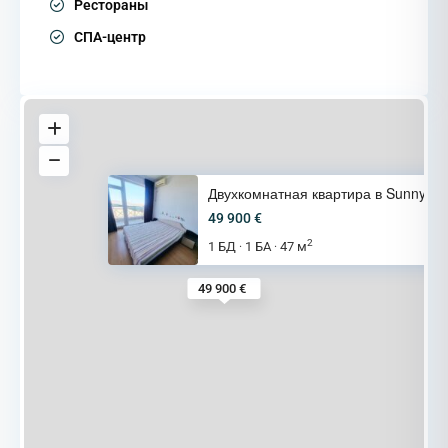
Рестораны
СПА-центр
Двухкомнатная квартира в Sunny
49 900 €
2
1 БД
1 БА
47 м
·
·
49 900 €