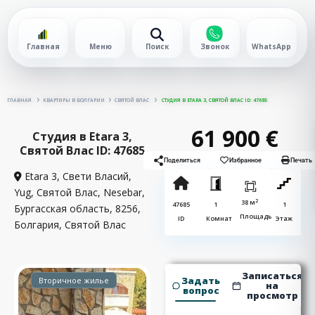
Главная
Меню
Поиск
Звонок
WhatsApp
ГЛАВНАЯ
КВАРТИРЫ В БОЛГАРИИ
СВЯТОЙ ВЛАС
СТУДИЯ В ETARA 3, СВЯТОЙ ВЛАС ID: 47685
61 900 €
Студия в Etara 3,
Святой Влас ID: 47685
Поделиться
Избранное
Печать
Etara 3, Свети Власий,
Yug, Святой Влас, Nesebar,
2
38 м
47685
1
1
Бургасская область, 8256,
Площадь
ID
Комнат
Этаж
Болгария,
Святой Влас
Записаться
Задать
Вторичное жилье
на
вопрос
просмотр