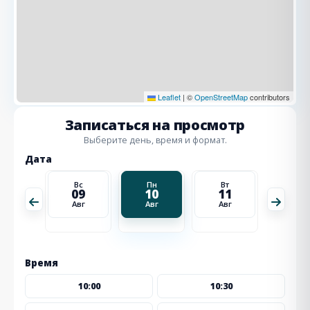
Leaflet
|
©
OpenStreetMap
contributors
Записаться на просмотр
Выберите день, время и формат.
Дата
Вт
Вс
Пн
Вт
Ср
18
09
10
11
12
Авг
Авг
Авг
Авг
Авг
Время
10:00
10:30