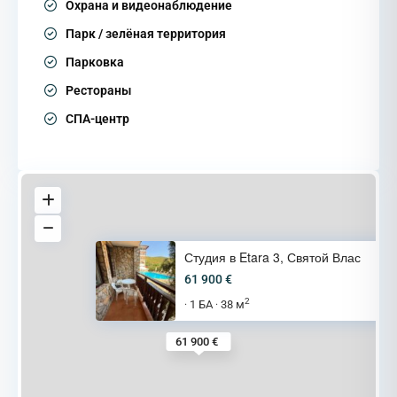
Охрана и видеонаблюдение
Парк / зелёная территория
Парковка
Рестораны
СПА-центр
Студия в Etara 3, Святой Влас
61 900 €
2
1 БА
38 м
·
·
61 900 €