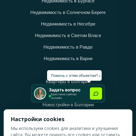
Недвижимость в Бургасе
Недвижимость в Солнечном Береге
Недвижимость в Несебре
Недвижимость в Святом Власе
Недвижимость в Равде
Недвижимость в Варне
Категории
×
Помочь с этим объектом?
Квартиры в Болгарии
Задать вопрос
Дома в Болгарии
Кристина сейчас
онлайн
Новостройки в Болгарии
Вторичное жильё в Болгарии
Настройки cookies
Мы используем cookies для аналитики и улучшения
Рабочее время
сайта. Вы можете принять все cookies или оставить