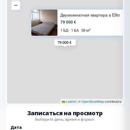
Двухкомнатная квартира в Elito
79 000 €
2
1 БД
1 БА
58 м
·
·
79 000 €
Leaflet
|
©
OpenStreetMap
contributors
Записаться на просмотр
Выберите день, время и формат.
Дата