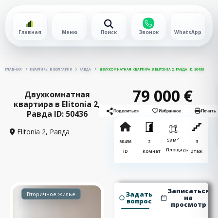
Главная
Меню
Поиск
Звонок
WhatsApp
ГЛАВНАЯ
КВАРТИРЫ В БОЛГАРИИ
РАВДА
ДВУХКОМНАТНАЯ КВАРТИРА В ELITONIA 2, РАВДА ID: 50436
79 000 €
Двухкомнатная
квартира в Elitonia 2,
Равда ID: 50436
Поделиться
Избранное
Печать
Elitonia 2,
Равда
2
58 м
50436
2
3
Площадь
ID
Комнат
Этаж
Записаться
Задать
Вторичное жилье
на
вопрос
просмотр