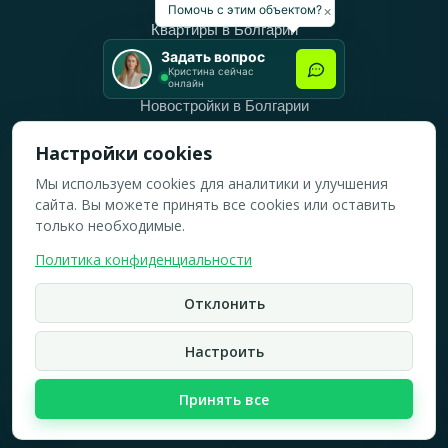
Категории
×
Помочь с этим объектом?
Квартиры в Болгарии
Задать вопрос
Дома в Болгарии
Кристина сейчас
онлайн
Новостройки в Болгарии
Вторичное жильё в Болгарии
Настройки cookies
Мы используем cookies для аналитики и улучшения
Рабочее время
сайта. Вы можете принять все cookies или оставить
ПН-ПТ: 10:00 — 18:00
только необходимые.
СБ: 10:00 — 14:00
Политика конфиденциальности
ВС: Выходной
Отклонить
2019-2026 © Все права защищены.
Политика конфидициальности
Настроить
Кристина Верейская
Карта сайта
Принять все
☏
WhatsApp
☎
Брокер по недвижимости
быстрый ответ