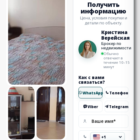
Получить
информацию
Цена, условия покупки и
детали по объекту.
Кристина
Верейская
Брокер по
недвижимости
Обычно
отвечает в
течение 10–15
минут
Как с вами
связаться?
WhatsApp
Телефон
Viber
Telegram