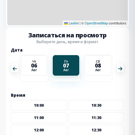
Leaflet
|
©
OpenStreetMap
contributors
Записаться на просмотр
Выберите день, время и формат.
Дата
Сб
Чт
Пт
Сб
Вс
15
06
07
08
09
Авг
Авг
Авг
Авг
Авг
Время
10:00
10:30
11:00
11:30
12:00
12:30