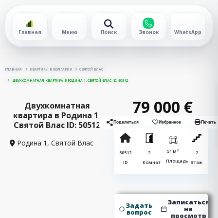
Главная
Меню
Поиск
Звонок
WhatsApp
ГЛАВНАЯ
КВАРТИРЫ В БОЛГАРИИ
СВЯТОЙ ВЛАС
ДВУХКОМНАТНАЯ КВАРТИРА В РОДИНА 1, СВЯТОЙ ВЛАС ID: 50512
79 000 €
Двухкомнатная
квартира в Родина 1,
Святой Влас ID: 50512
Поделиться
Избранное
Печать
Родина 1,
Святой Влас
2
51 м
50512
2
2
Площадь
ID
Комнат
Этаж
Записаться
Задать
на
вопрос
просмотр