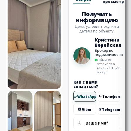
просмотр
Получить
информацию
Цена, условия покупки и
детали по объекту.
Кристина
Верейская
Брокер по
недвижимости
Обычно
отвечает в
течение 10–15
минут
Как с вами
связаться?
WhatsApp
Телефон
Viber
Telegram