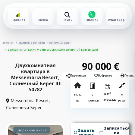
Главная
Меню
Поиск
Звонок
WhatsApp
ГЛАВНАЯ
КВАРТИРЫ В БОЛГАРИИ
СОЛНЕЧНЫЙ БЕРЕГ
ДВУХКОМНАТНАЯ КВАРТИРА В MESSEMBRIA RESORT, СОЛНЕЧНЫЙ БЕРЕГ ID: 50782
90 000 €
Двухкомнатная
квартира в
Messembria Resort,
Поделиться
Избранное
Печать
Солнечный Берег ID:
50782
2
53 м
50782
2
6
Messembria Resort,
Площадь
ID
Комнат
Этаж
Солнечный Берег
Записаться
Задать
Вторичное жилье
на
вопрос