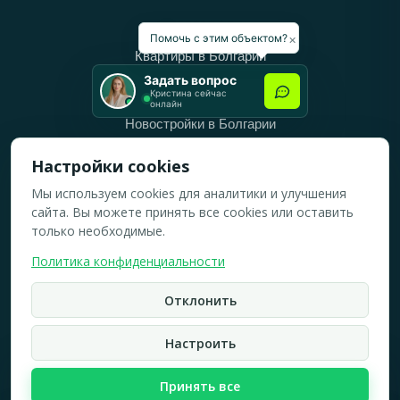
Категории
×
Помочь с этим объектом?
Квартиры в Болгарии
Задать вопрос
Дома в Болгарии
Кристина сейчас
онлайн
Новостройки в Болгарии
Вторичное жильё в Болгарии
Настройки cookies
Мы используем cookies для аналитики и улучшения
Рабочее время
сайта. Вы можете принять все cookies или оставить
ПН-ПТ: 10:00 — 18:00
только необходимые.
СБ: 10:00 — 14:00
Политика конфиденциальности
ВС: Выходной
Отклонить
2019-2026 © Все права защищены.
Политика конфидициальности
Настроить
Кристина Верейская
Карта сайта
Принять все
☏
WhatsApp
☎
Брокер по недвижимости