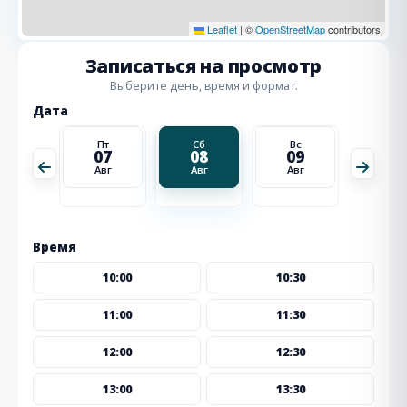
Leaflet
|
©
OpenStreetMap
contributors
Записаться на просмотр
Выберите день, время и формат.
Дата
Вс
Пт
Сб
Вс
Пн
16
07
08
09
10
Авг
Авг
Авг
Авг
Авг
Время
10:00
10:30
11:00
11:30
12:00
12:30
13:00
13:30