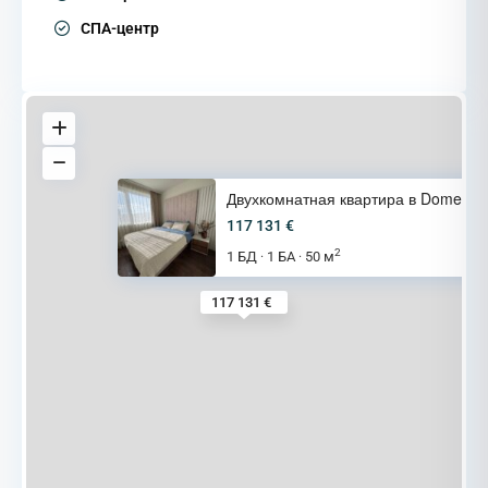
СПА-центр
Двухкомнатная квартира в Domen
117 131 €
2
1 БД
1 БА
50 м
·
·
117 131 €