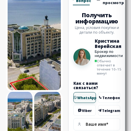
вопрос
просмотр
Получить
информацию
Цена, условия покупки и
детали по объекту.
Кристина
Верейская
Брокер по
недвижимости
Обычно
отвечает в
течение 10–15
минут
Как с вами
связаться?
WhatsApp
Телефон
Viber
Telegram