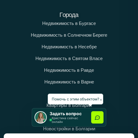
Города
Недвижимость в Бургасе
Недвижимость в Солнечном Береге
Недвижимость в Несебре
Недвижимость в Святом Власе
Недвижимость в Равде
Недвижимость в Варне
Категории
×
Помочь с этим объектом?
Квартиры в Болгарии
Задать вопрос
Дома в Болгарии
Кристина сейчас
онлайн
Новостройки в Болгарии