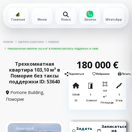
Главная
Меню
Поиск
Звонок
WhatsApp
ГЛАВНАЯ
КВАРТИРЫ В БОЛГАРИИ
ПОМОРИЕ
ТРЕХКОМНАТНАЯ КВАРТИРА 103,10 М² В ПОМОРИЕ БЕЗ ТАКСЫ ПОДДЕРЖКИ ID: 53640
180 000 €
Трехкомнатная
квартира 103,10 м² в
Поморие без таксы
Поделиться
Избранное
Печать
поддержки ID: 53640
103
Pomorie Building,
53640
3
5
2
м
Поморие
ID
Комнат
Этаж
Площадь
Записаться
Задать
Новострой
на