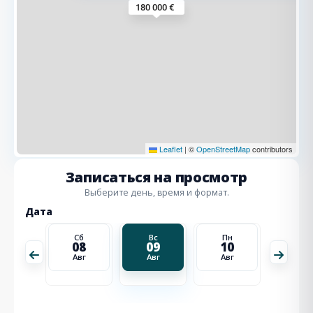
180 000 €
Leaflet
|
©
OpenStreetMap
contributors
Записаться на просмотр
Выберите день, время и формат.
Дата
Пн
Сб
Вс
Пн
Вт
17
08
09
10
11
Авг
Авг
Авг
Авг
Авг