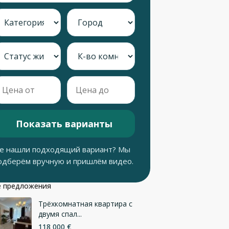
Показать варианты
е нашли подходящий вариант? Мы
одберём вручную и пришлём видео.
 предложения
Трёхкомнатная квартира с
двумя спал...
118 000 €