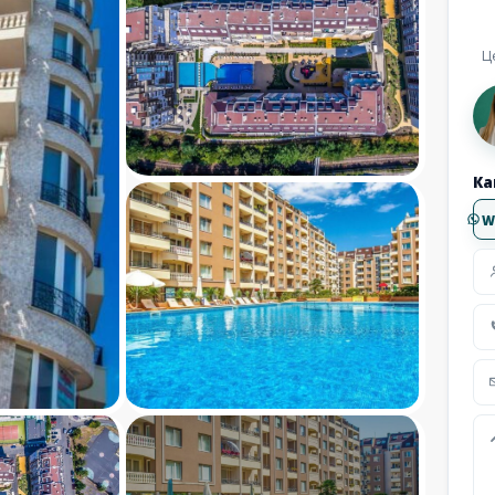
Ц
Ка
W