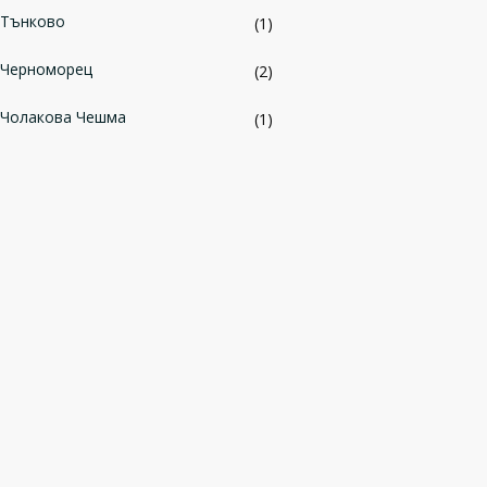
Тънково
(1)
Черноморец
(2)
Чолакова Чешма
(1)