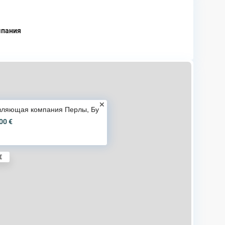
мпания
вляющая компания Перлы, Бу
00 €
€