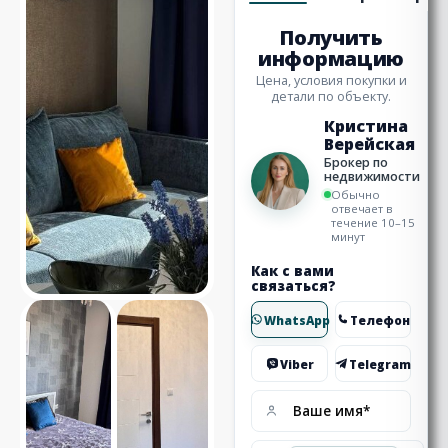
Получить
информацию
Цена, условия покупки и
детали по объекту.
Кристина
Верейская
Брокер по
недвижимости
Обычно
отвечает в
течение 10–15
минут
Как с вами
связаться?
WhatsApp
Телефон
Viber
Telegram