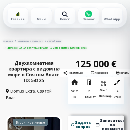
Главная
Меню
Поиск
Звонок
WhatsApp
ГЛАВНАЯ
КВАРТИРЫ В БОЛГАРИИ
СВЯТОЙ ВЛАС
ДВУХКОМНАТНАЯ КВАРТИРА С ВИДОМ НА МОРЕ В СВЯТОМ ВЛАСЕ ID: 54125
125 000 €
Двухкомнатная
квартира с видом на
море в Святом Власе
Поделиться
Избранное
Печать
ID: 54125
2
Domus Extra,
Святой
60 м
54125
2
4
Площадь
Влас
ID
Комнат
Этаж
Записаться
Задать
Вторичное жилье
на
вопрос
просмотр