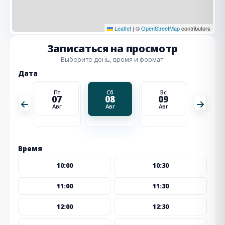
Leaflet
|
©
OpenStreetMap
contributors
Записаться на просмотр
Выберите день, время и формат.
Дата
Вс
Пт
Сб
Вс
Пн
16
07
08
09
10
Авг
Авг
Авг
Авг
Авг
Время
10:00
10:30
11:00
11:30
12:00
12:30