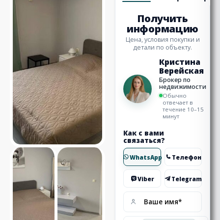
Получить
информацию
Цена, условия покупки и
детали по объекту.
Кристина
Верейская
Брокер по
недвижимости
Обычно
отвечает в
течение 10–15
минут
Как с вами
связаться?
WhatsApp
Телефон
Viber
Telegram