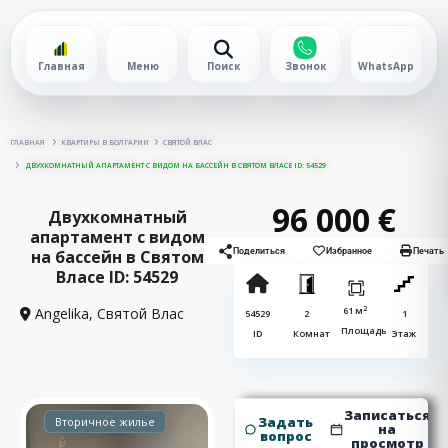
Главная
Меню
Поиск
Звонок
WhatsApp
ГЛАВНАЯ
КВАРТИРЫ В БОЛГАРИИ
СВЯТОЙ ВЛАС
ДВУХКОМНАТНЫЙ АПАРТАМЕНТ С ВИДОМ НА БАССЕЙН В СВЯТОМ ВЛАСЕ ID: 54529
96 000 €
Двухкомнатный
апартамент с видом
на бассейн в Святом
Поделиться
Избранное
Печать
Власе ID: 54529
2
Angelika,
Святой Влас
61 м
54529
2
1
Площадь
ID
Комнат
Этаж
Записаться
Задать
Вторичное жилье
на
вопрос
просмотр