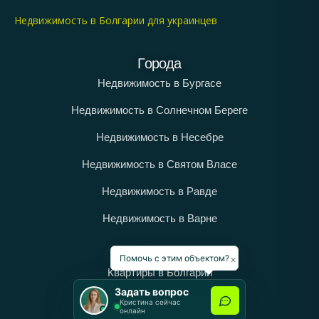
Недвижимость в Болгарии для украинцев
Города
Недвижимость в Бургасе
Недвижимость в Солнечном Береге
Недвижимость в Несебре
Недвижимость в Святом Власе
Недвижимость в Равде
Недвижимость в Варне
Категории
×
Помочь с этим объектом?
Квартиры в Болгарии
Задать вопрос
Дома в Болгарии
Кристина сейчас
онлайн