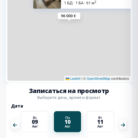
2
1 БД
1 БА
61 м
·
·
96 000 €
Leaflet
|
©
OpenStreetMap
contributors
Записаться на просмотр
Выберите день, время и формат.
Дата
Вт
Вс
Пн
Вт
Ср
18
09
10
11
12
Авг
Авг
Авг
Авг
Авг