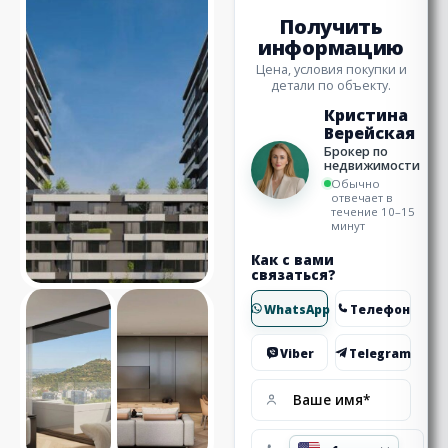
Получить
информацию
Цена, условия покупки и
детали по объекту.
Кристина
Верейская
Брокер по
недвижимости
Обычно
отвечает в
течение 10–15
минут
Как с вами
связаться?
WhatsApp
Телефон
Viber
Telegram