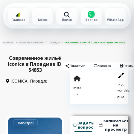
Главная
Меню
Поиск
Звонок
WhatsApp
ГЛАВНАЯ
КВАРТИРЫ В БОЛГАРИИ
ПЛОВДИВ
СОВРЕМЕННОЕ ЖИЛЬЁ ICONICA В ПЛОВДИВЕ ID: 54853
Современное жильё
Iconica в Пловдиве ID:
Поделиться
Избранное
Печать
54853
ICONICA,
Пловдив
Not
54853
Available
ID
Этаж
Записаться
Задать
Новострой
на
вопрос
просмотр