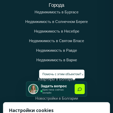
Города
Недвижимость в Бургасе
Недвижимость в Солнечном Береге
Недвижимость в Несебре
Недвижимость в Святом Власе
Недвижимость в Равде
Недвижимость в Варне
Категории
×
Помочь с этим объектом?
Квартиры в Болгарии
Задать вопрос
Дома в Болгарии
Кристина сейчас
онлайн
Новостройки в Болгарии
Вторичное жильё в Болгарии
Настройки cookies