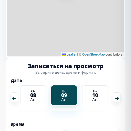
Leaflet
|
©
OpenStreetMap
contributors
Записаться на просмотр
Выберите день, время и формат.
Дата
Пн
Сб
Вс
Пн
Вт
17
08
09
10
11
Авг
Авг
Авг
Авг
Авг
Время