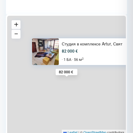
Студия в комплексе Artur, Свят
82 000 €
2
1 БА
56 м
·
·
82 000 €
Leaflet
|
©
OpenStreetMap
contributors