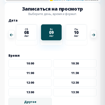
Записаться на просмотр
Выберите день, время и формат.
Дата
Пн
Сб
Вс
Пн
Вт
17
08
09
10
11
Авг
Авг
Авг
Авг
Авг
Время
10:00
10:30
11:00
11:30
12:00
12:30
13:00
13:30
Другое