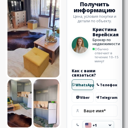
Получить
информацию
Цена, условия покупки и
детали по объекту.
Кристина
Верейская
Брокер по
недвижимости
Обычно
отвечает в
течение 10–15
минут
Как с вами
связаться?
WhatsApp
Телефон
Viber
Telegram