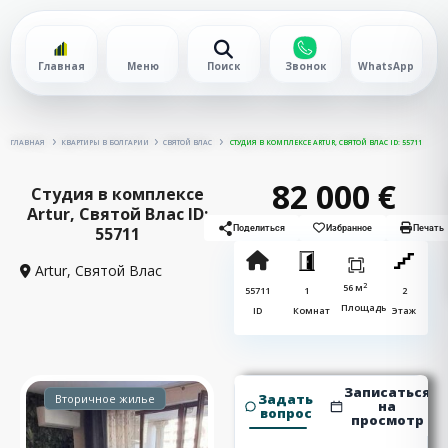
Главная
Меню
Поиск
Звонок
WhatsApp
ГЛАВНАЯ
КВАРТИРЫ В БОЛГАРИИ
СВЯТОЙ ВЛАС
СТУДИЯ В КОМПЛЕКСЕ ARTUR, СВЯТОЙ ВЛАС ID: 55711
82 000 €
Студия в комплексе
Artur, Святой Влас ID:
55711
Поделиться
Избранное
Печать
Artur,
Святой Влас
2
56 м
55711
1
2
Площадь
ID
Комнат
Этаж
Записаться
Задать
Вторичное жилье
на
вопрос
просмотр