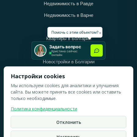
Недвижимость в Равде
Недвижимость в Варне
Категории
×
Помочь с этим объектом?
Квартиры в Болгарии
Задать вопрос
Дома в Болгарии
Кристина сейчас
онлайн
Новостройки в Болгарии
Вторичное жильё в Болгарии
Настройки cookies
Мы используем cookies для аналитики и улучшения
Рабочее время
сайта. Вы можете принять все cookies или оставить
ПН-ПТ: 10:00 — 18:00
только необходимые.
СБ: 10:00 — 14:00
Политика конфиденциальности
ВС: Выходной
Отклонить
2019-2026 © Все права защищены.
Политика конфидициальности
Настроить