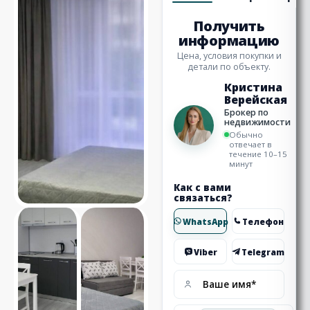
Получить
информацию
Цена, условия покупки и
детали по объекту.
Кристина
Верейская
Брокер по
недвижимости
Обычно
отвечает в
течение 10–15
минут
Как с вами
связаться?
WhatsApp
Телефон
Viber
Telegram