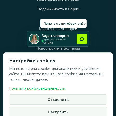
Недвижимость в Варне
Категории
×
Помочь с этим объектом?
Квартиры в Болгарии
Задать вопрос
Дома в Болгарии
Кристина сейчас
онлайн
Новостройки в Болгарии
Вторичное жильё в Болгарии
Настройки cookies
Мы используем cookies для аналитики и улучшения
Рабочее время
сайта. Вы можете принять все cookies или оставить
ПН-ПТ: 10:00 — 18:00
только необходимые.
СБ: 10:00 — 14:00
Политика конфиденциальности
ВС: Выходной
Отклонить
2019-2026 © Все права защищены.
Политика конфидициальности
Настроить