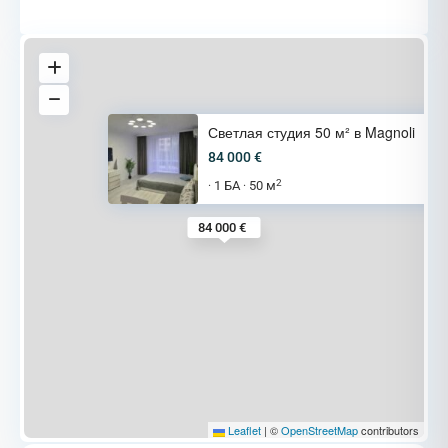
Светлая студия 50 м² в Magnoli
84 000 €
2
1 БА
50 м
·
·
84 000 €
Leaflet
|
©
OpenStreetMap
contributors