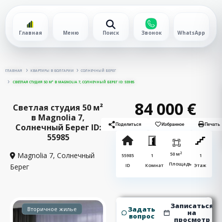
Главная
Меню
Поиск
Звонок
WhatsApp
ГЛАВНАЯ
КВАРТИРЫ В БОЛГАРИИ
СОЛНЕЧНЫЙ БЕРЕГ
СВЕТЛАЯ СТУДИЯ 50 М² В MAGNOLIA 7, СОЛНЕЧНЫЙ БЕРЕГ ID: 55985
84 000 €
Светлая студия 50 м²
в Magnolia 7,
Солнечный Берег ID:
Поделиться
Избранное
Печать
55985
2
Magnolia 7,
Солнечный
50 м
55985
1
1
Площадь
Берег
ID
Комнат
Этаж
Записаться
Задать
Вторичное жилье
на
вопрос
просмотр