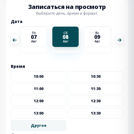
Записаться на просмотр
Выберите день, время и формат.
Дата
Вс
Пт
Сб
Вс
Пн
16
07
08
09
10
Авг
Авг
Авг
Авг
Авг
Время
10:00
10:30
11:00
11:30
12:00
12:30
13:00
13:30
Другое