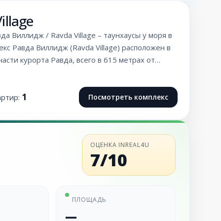
illage
да Виллидж / Ravda Village – таунхаусы у моря в
кс Равда Виллидж (Ravda Village) расположен в
асти курорта Равда, всего в 615 метрах от…
1
артир:
Посмотреть комплекс
ОЦЕНКА INREAL4U
7/10
ПЛОЩАДЬ
—