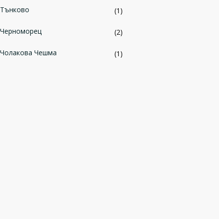
Тънково
(1)
Черноморец
(2)
Чолакова Чешма
(1)