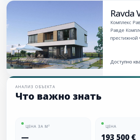
Ravda V
Комплекс Рав
Равде Компле
престижной ч
Доступно кв
АНАЛИЗ ОБЪЕКТА
Что важно знать
ЦЕНА ЗА М²
ЦЕНА
—
193 500 €