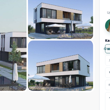
Ц
Ка
W