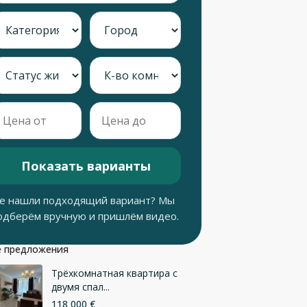
Показать варианты
е нашли подходящий вариант? Мы
одберём вручную и пришлём видео.
 предложения
Трёхкомнатная квартира с
двумя спал...
118 000 €