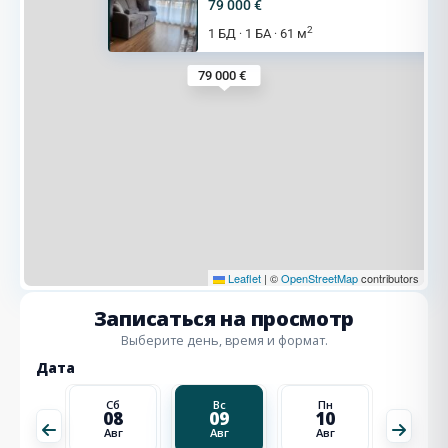
79 000 €
2
1 БД
1 БА
61 м
·
·
79 000 €
Leaflet
|
©
OpenStreetMap
contributors
Записаться на просмотр
Выберите день, время и формат.
Дата
Пн
Сб
Вс
Пн
Вт
17
08
09
10
11
Авг
Авг
Авг
Авг
Авг