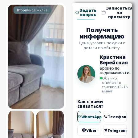
Записаться
Задать
Вторичное жилье
на
вопрос
просмотр
Получить
информацию
Цена, условия покупки и
детали по объекту.
Кристина
Верейская
Брокер по
недвижимости
Обычно
отвечает в
течение 10–15
минут
Как с вами
связаться?
WhatsApp
Телефон
Viber
Telegram