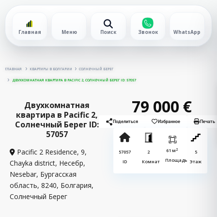
Главная
Меню
Поиск
Звонок
WhatsApp
ГЛАВНАЯ
КВАРТИРЫ В БОЛГАРИИ
СОЛНЕЧНЫЙ БЕРЕГ
ДВУХКОМНАТНАЯ КВАРТИРА В PACIFIC 2, СОЛНЕЧНЫЙ БЕРЕГ ID: 57057
79 000 €
Двухкомнатная
квартира в Pacific 2,
Солнечный Берег ID:
Поделиться
Избранное
Печать
57057
2
Pacific 2 Residence, 9,
61 м
57057
2
5
Площадь
Chayka district, Несебр,
ID
Комнат
Этаж
Nesebar, Бургасская
область, 8240, Болгария,
Солнечный Берег