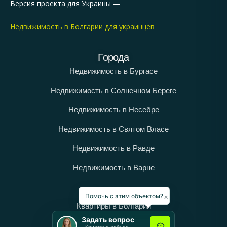
Версия проекта для Украины —
Недвижимость в Болгарии для украинцев
Города
Недвижимость в Бургасе
Недвижимость в Солнечном Береге
Недвижимость в Несебре
Недвижимость в Святом Власе
Недвижимость в Равде
Недвижимость в Варне
Категории
×
Помочь с этим объектом?
Квартиры в Болгарии
Задать вопрос
Дома в Болгарии