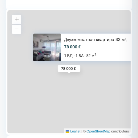
Двухкомнатная квартира 82 м²,
78 000 €
2
1 БД
1 БА
82 м
·
·
78 000 €
Leaflet
|
©
OpenStreetMap
contributors