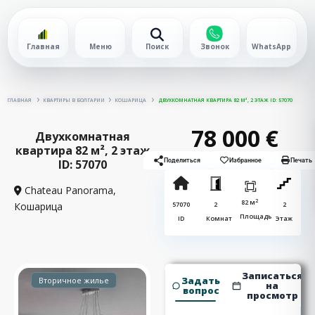
Главная
Меню
Поиск
Звонок
WhatsApp
ГЛАВНАЯ
КВАРТИРЫ В БОЛГАРИИ
КОШАРИЦА
ДВУХКОМНАТНАЯ КВАРТИРА 82 М², 2 ЭТАЖ ID: 57070
78 000 €
Двухкомнатная
квартира 82 м², 2 этаж
ID: 57070
Поделиться
Избранное
Печать
Chateau Panorama,
2
82 м
Кошарица
57070
2
2
Площадь
ID
Комнат
Этаж
Записаться
Задать
Вторичное жилье
на
вопрос
просмотр