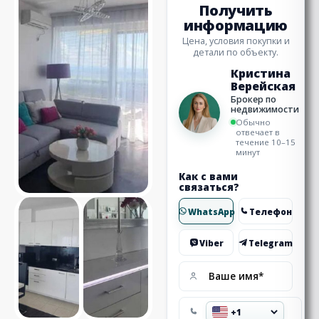
Получить
информацию
Цена, условия покупки и
детали по объекту.
Кристина
Верейская
Брокер по
недвижимости
Обычно
отвечает в
течение 10–15
минут
Как с вами
связаться?
WhatsApp
Телефон
Viber
Telegram