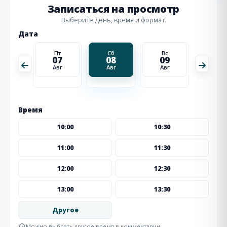
Записаться на просмотр
Выберите день, время и формат.
Дата
Вс
Пт
Сб
Вс
Пн
16
07
08
09
10
Авг
Авг
Авг
Авг
Авг
Время
10:00
10:30
11:00
11:30
12:00
12:30
13:00
13:30
Другое
Можно выбрать другое время в комментарии.