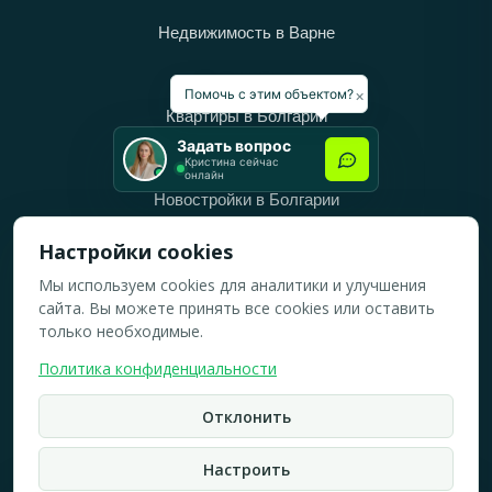
Недвижимость в Варне
Категории
×
Помочь с этим объектом?
Квартиры в Болгарии
Задать вопрос
Дома в Болгарии
Кристина сейчас
онлайн
Новостройки в Болгарии
Вторичное жильё в Болгарии
Настройки cookies
Мы используем cookies для аналитики и улучшения
Рабочее время
сайта. Вы можете принять все cookies или оставить
ПН-ПТ: 10:00 — 18:00
только необходимые.
СБ: 10:00 — 14:00
Политика конфиденциальности
ВС: Выходной
Отклонить
2019-2026 © Все права защищены.
Политика конфидициальности
Настроить