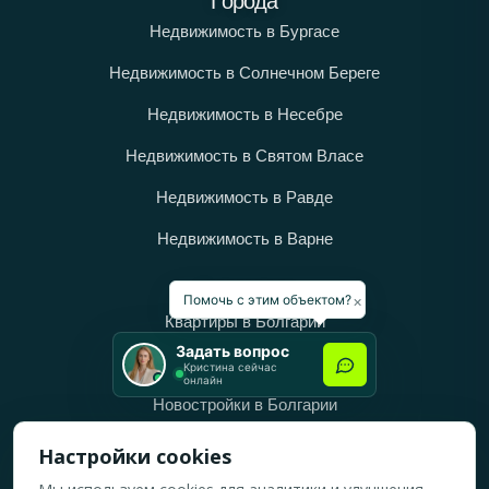
Города
Недвижимость в Бургасе
Недвижимость в Солнечном Береге
Недвижимость в Несебре
Недвижимость в Святом Власе
Недвижимость в Равде
Недвижимость в Варне
Категории
×
Помочь с этим объектом?
Квартиры в Болгарии
Задать вопрос
Дома в Болгарии
Кристина сейчас
онлайн
Новостройки в Болгарии
Вторичное жильё в Болгарии
Настройки cookies