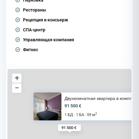
Рестораны
Рецепция и консьерж
СПА-центр
Управляющая компания
Фитнес
Двухкомнатная квартира в компл
91 500 €
2
1 БД
1 БА
59 м
·
·
91 500 €