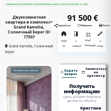
ДВУХКОМНАТНАЯ КВАРТИРА В КОМПЛЕКСЕ GRAND KAMELIA, СОЛНЕЧНЫЙ БЕРЕГ ID: 77507
91 500 €
Двухкомнатная
квартира в комплексе
Grand Kamelia,
Поделиться
Избранное
Печать
Солнечный Берег ID:
77507
2
59 м
77507
2
2
Grand Kamelia,
Солнечный
Площадь
ID
Комнат
Этаж
Берег
Записаться
Задать
Вторичное жилье
на
вопрос
просмотр
Снижена цена
Получить
информацию
Цена, условия покупки и
детали по объекту.
Кристина