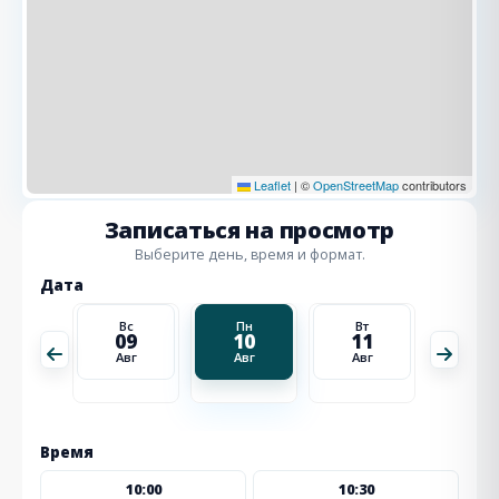
Leaflet
|
©
OpenStreetMap
contributors
Записаться на просмотр
Выберите день, время и формат.
Дата
Вт
Вс
Пн
Вт
Ср
18
09
10
11
12
Авг
Авг
Авг
Авг
Авг
Время
10:00
10:30