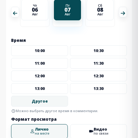
Сб
Чт
Пт
Сб
Вс
15
06
07
08
09
Авг
Авг
Авг
Авг
Авг
Время
10:00
10:30
11:00
11:30
12:00
12:30
13:00
13:30
Другое
Можно выбрать другое время в комментарии.
Формат просмотра
Лично
Видео
на месте
по связи