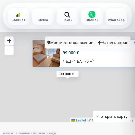
Главная
Меню
Поиск
Звонок
WhatsApp
Мое местоположение
На весь экран
Двухкомнатная квартира с видом
99 000 €
2
1 БД
1 БА
75 м
·
·
99 000 €
открыть карту
Leaflet
|
©
OpenStreetMap
contributors
ГЛАВНАЯ
КВАРТИРЫ В БОЛГАРИИ
РАВДА