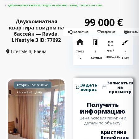
ДВУХКОМНАТНАЯ КВАРТИРА С ВИДОМ НА БАССЕЙН — RAVDA, LIFESTYLE 3 ID: 77692
99 000 €
Двухкомнатная
квартира с видом на
бассейн — Ravda,
Поделиться
Избранное
Печать
Lifestyle 3 ID: 77692
2
Lifestyle 3,
Равда
75 м
77692
2
4
Площадь
ID
Комнат
Этаж
Записаться
Задать
Вторичное жилье
на
вопрос
просмотр
Снижена цена
Получить
информацию
Цена, условия покупки и
детали по объекту.
Кристина
Верейская