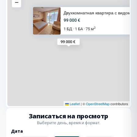
Двухкомнатная квартира с видом
99 000 €
2
1 БД
1 БА
75 м
·
·
99 000 €
Leaflet
|
©
OpenStreetMap
contributors
Записаться на просмотр
Выберите день, время и формат.
Дата