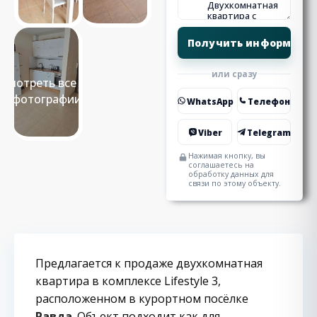
или сразу
Смотреть все 18
фотографии
WhatsApp
Телефон
Viber
Telegram
Нажимая кнопку, вы
соглашаетесь на
обработку данных для
связи по этому объекту.
Предлагается к продаже двухкомнатная
квартира в комплексе Lifestyle 3,
расположенном в курортном посёлке
Равда
. Объект подходит как для