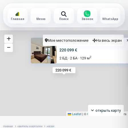
Главная
Меню
Поиск
Звонок
WhatsApp
Мое местоположение
На весь экран
Трёхкомнатная квартира с видом
220 099 €
2
2 БД
2 БА
129 м
·
·
220 099 €
открыть карту
Leaflet
|
©
OpenStreetMap
contributors
ГЛАВНАЯ
КВАРТИРЫ В БОЛГАРИИ
НЕСЕБР