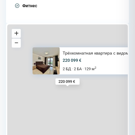
Фитнес
Трёхкомнатная квартира с видом
220 099 €
2
2 БД
2 БА
129 м
·
·
220 099 €