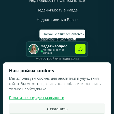
Недвижимость в Святом Власе
Недвижимость в Равде
Недвижимость в Варне
Категории
×
Помочь с этим объектом?
Квартиры в Болгарии
Задать вопрос
Дома в Болгарии
Кристина сейчас
онлайн
Новостройки в Болгарии
Вторичное жильё в Болгарии
Настройки cookies
Мы используем cookies для аналитики и улучшения
Рабочее время
сайта. Вы можете принять все cookies или оставить
ПН-ПТ: 10:00 — 18:00
только необходимые.
СБ: 10:00 — 14:00
Политика конфиденциальности
ВС: Выходной
Отклонить
2019-2026 © Все права защищены.