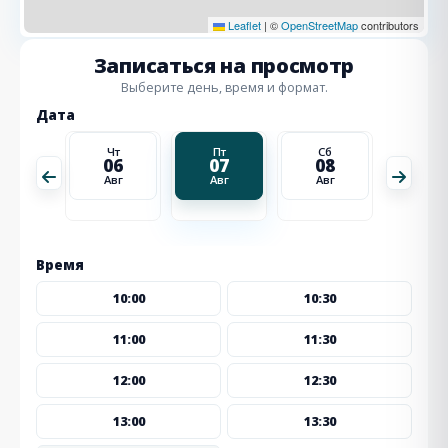
Leaflet
|
©
OpenStreetMap
contributors
Записаться на просмотр
Выберите день, время и формат.
Дата
Сб
Чт
Пт
Сб
Вс
15
06
07
08
09
Авг
Авг
Авг
Авг
Авг
Время
10:00
10:30
11:00
11:30
12:00
12:30
13:00
13:30