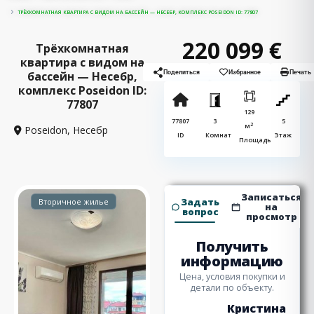
ТРЁХКОМНАТНАЯ КВАРТИРА С ВИДОМ НА БАССЕЙН — НЕСЕБР, КОМПЛЕКС POSEIDON ID: 77807
220 099 €
Трёхкомнатная
квартира с видом на
бассейн — Несебр,
Поделиться
Избранное
Печать
комплекс Poseidon ID:
77807
129
77807
3
5
2
м
Poseidon,
Несебр
ID
Комнат
Этаж
Площадь
Записаться
Задать
Вторичное жилье
на
вопрос
просмотр
Получить
информацию
Цена, условия покупки и
детали по объекту.
Кристина