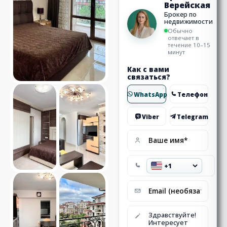
Верейская
Брокер по
недвижимости
Обычно
отвечает в
течение 10–15
минут
Как с вами
связаться?
WhatsApp
Телефон
Viber
Telegram