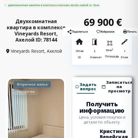
ДВУХКОМНАТНАЯ КВАРТИРА В КОМПЛЕКСЕ VINEYARDS RESORT, АХЕЛОЙ ID: 78144
69 900 €
Двухкомнатная
квартира в комплексе
Vineyards Resort,
Поделиться
Избранное
Печать
Ахелой ID: 78144
2
Vineyards Resort,
Ахелой
58 м
78144
2
1
Площадь
ID
Комнат
Этаж
Записаться
Задать
Вторичное жилье
на
вопрос
просмотр
Рассрочка
Получить
информацию
Цена, условия покупки и
детали по объекту.
Кристина
Верейская