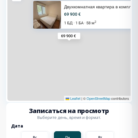
Двухкомнатная квартира в компл
69 900 €
2
1 БД
1 БА
58 м
·
·
69 900 €
Leaflet
|
©
OpenStreetMap
contributors
Записаться на просмотр
Выберите день, время и формат.
Дата
Вт
Вс
Пн
Вт
Ср