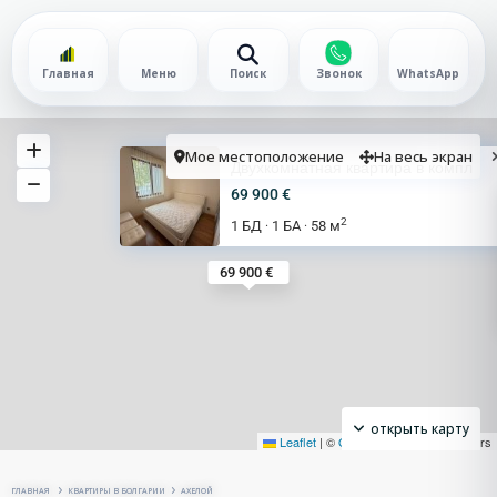
Главная
Меню
Поиск
Звонок
WhatsApp
Мое местоположение
На весь экран
Двухкомнатная квартира в компл
69 900 €
2
1 БД
1 БА
58 м
·
·
69 900 €
открыть карту
Leaflet
|
©
OpenStreetMap
contributors
ГЛАВНАЯ
КВАРТИРЫ В БОЛГАРИИ
АХЕЛОЙ