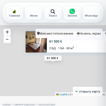
Главная
Меню
Поиск
Звонок
WhatsApp
Мое местоположение
На весь экран
Трёхкомнатная квартира с двумя
61 500 €
2
2 БД
1 БА
68 м
·
·
61 500 €
открыть карту
Leaflet
|
©
OpenStreetMap
contributors
ГЛАВНАЯ
КВАРТИРЫ В БОЛГАРИИ
СОЛНЕЧНЫЙ БЕРЕГ