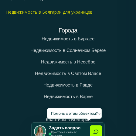
Недвижимость в Болгарии для украинцев
Города
Недвижимость в Бургасе
Недвижимость в Солнечном Береге
Недвижимость в Несебре
Недвижимость в Святом Власе
Недвижимость в Равде
Недвижимость в Варне
Категории
×
Помочь с этим объектом?
Квартиры в Болгарии
Задать вопрос
Дома в Болгарии
Кристина сейчас
онлайн