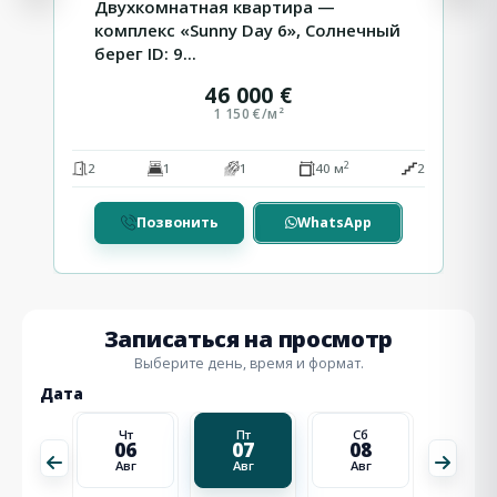
Двухкомнатная квартира —
комплекс «Sunny Day 6», Солнечный
берег ID: 9...
46 000 €
1 150 €/м²
2
2
2
1
1
40 м
2
Позвонить
WhatsApp
Записаться на просмотр
Выберите день, время и формат.
Дата
Сб
Чт
Пт
Сб
Вс
15
06
07
08
09
Авг
Авг
Авг
Авг
Авг