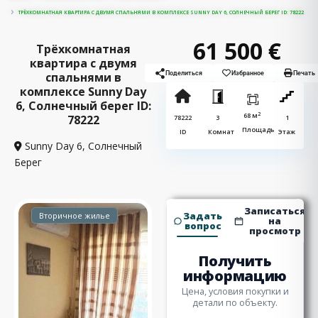
ТРЁХКОМНАТНАЯ КВАРТИРА С ДВУМЯ СПАЛЬНЯМИ В КОМПЛЕКСЕ SUNNY DAY 6, СОЛНЕЧНЫЙ БЕРЕГ ID: 78222
61 500 €
Трёхкомнатная
квартира с двумя
спальнями в
Поделиться
Избранное
Печать
комплексе Sunny Day
6, Солнечный берег ID:
2
68 м
78222
78222
3
1
Площадь
ID
Комнат
Этаж
Sunny Day 6,
Солнечный
Берег
Записаться
Задать
Вторичное жилье
на
вопрос
просмотр
Получить
информацию
Цена, условия покупки и
детали по объекту.