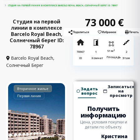
СТУДИЯ НА ПЕРВОЙ ЛИНИИ В КОМПЛЕКСЕ BARCELO ROYAL BEACH, СОЛНЕЧНЫЙ БЕРЕГ ID: 78967
73 000 €
Студия на первой
линии в комплексе
Barcelo Royal Beach,
Поделиться
Избранное
Печать
Солнечный берег ID:
78967
2
51 м
78967
1
2
Barcelo Royal Beach,
Площадь
ID
Комнат
Этаж
Солнечный Берег
Записаться
Задать
Вторичное жилье
на
вопрос
просмотр
Первая линия
Получить
информацию
Цена, условия покупки и
детали по объекту.
Кристина