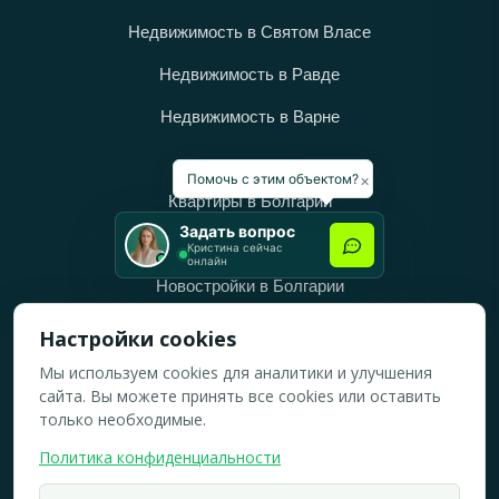
Недвижимость в Святом Власе
Недвижимость в Равде
Недвижимость в Варне
Категории
×
Помочь с этим объектом?
Квартиры в Болгарии
Задать вопрос
Дома в Болгарии
Кристина сейчас
онлайн
Новостройки в Болгарии
Вторичное жильё в Болгарии
Настройки cookies
Мы используем cookies для аналитики и улучшения
Рабочее время
сайта. Вы можете принять все cookies или оставить
ПН-ПТ: 10:00 — 18:00
только необходимые.
СБ: 10:00 — 14:00
Политика конфиденциальности
ВС: Выходной