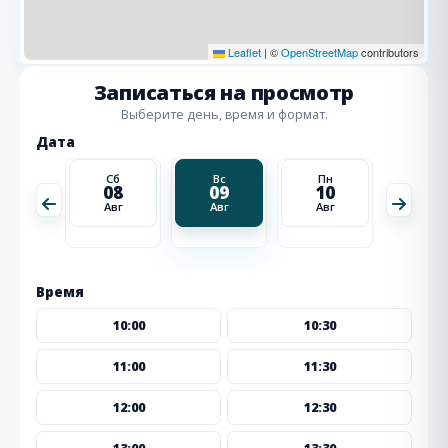
Leaflet
|
©
OpenStreetMap
contributors
Записаться на просмотр
Выберите день, время и формат.
Дата
Пн
Сб
Вс
Пн
Вт
17
08
09
10
11
Авг
Авг
Авг
Авг
Авг
Время
10:00
10:30
11:00
11:30
12:00
12:30