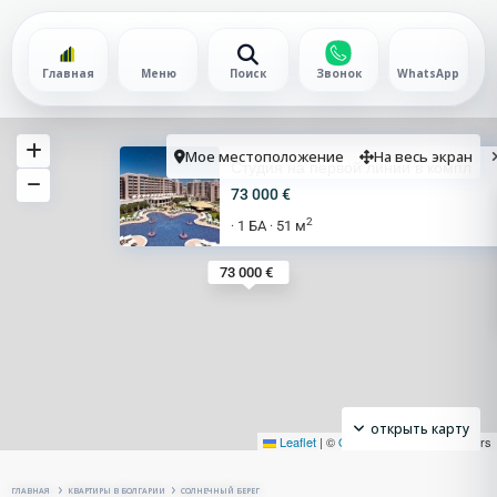
Главная
Меню
Поиск
Звонок
WhatsApp
Мое местоположение
На весь экран
Студия на первой линии в компл
73 000 €
2
1 БА
51 м
·
·
73 000 €
открыть карту
Leaflet
|
©
OpenStreetMap
contributors
ГЛАВНАЯ
КВАРТИРЫ В БОЛГАРИИ
СОЛНЕЧНЫЙ БЕРЕГ