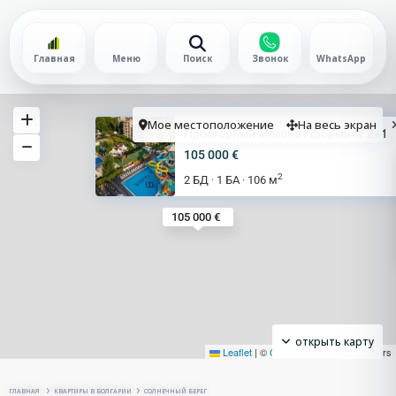
Главная
Меню
Поиск
Звонок
WhatsApp
Мое местоположение
На весь экран
Просторный мезонет формата 2+1
105 000 €
2
2 БД
1 БА
106 м
·
·
105 000 €
открыть карту
Leaflet
|
©
OpenStreetMap
contributors
ГЛАВНАЯ
КВАРТИРЫ В БОЛГАРИИ
СОЛНЕЧНЫЙ БЕРЕГ