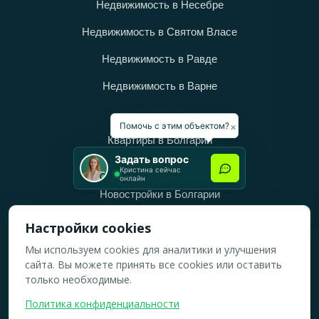
Недвижимость в Несебре
Недвижимость в Святом Власе
Недвижимость в Равде
Недвижимость в Варне
Категории
×
Помочь с этим объектом?
Квартиры в Болгарии
Задать вопрос
Дома в Болгарии
Кристина сейчас
онлайн
Новостройки в Болгарии
Вторичное жильё в Болгарии
Настройки cookies
Мы используем cookies для аналитики и улучшения
Рабочее время
сайта. Вы можете принять все cookies или оставить
ПН-ПТ: 10:00 — 18:00
только необходимые.
СБ: 10:00 — 14:00
Политика конфиденциальности
ВС: Выходной