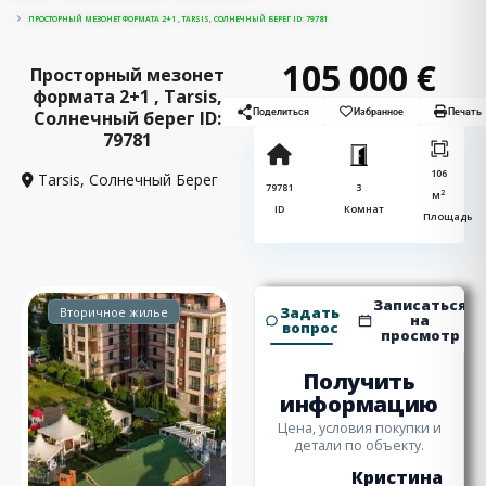
ПРОСТОРНЫЙ МЕЗОНЕТ ФОРМАТА 2+1 , TARSIS, СОЛНЕЧНЫЙ БЕРЕГ ID: 79781
105 000 €
Просторный мезонет
формата 2+1 , Tarsis,
Солнечный берег ID:
Поделиться
Избранное
Печать
79781
106
Tarsis,
Солнечный Берег
79781
3
2
м
ID
Комнат
Площадь
Записаться
Задать
Вторичное жилье
на
вопрос
просмотр
Получить
информацию
Цена, условия покупки и
детали по объекту.
Кристина