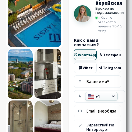
Верейская
Брокер по
недвижимости
Обычно
отвечает в
течение 10–15
минут
Как с вами
связаться?
WhatsApp
Телефон
Viber
Telegram