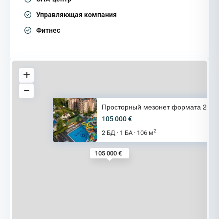
Управляющая компания
Фитнес
Просторный мезонет формата 2+1
105 000 €
2
2 БД
1 БА
106 м
·
·
105 000 €