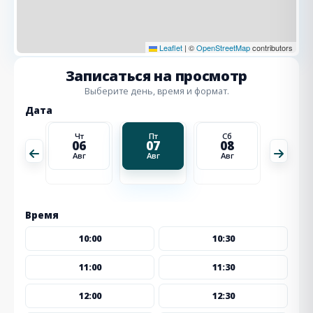
Leaflet
|
©
OpenStreetMap
contributors
Записаться на просмотр
Выберите день, время и формат.
Дата
Сб
Чт
Пт
Сб
Вс
15
06
07
08
09
Авг
Авг
Авг
Авг
Авг
Время
10:00
10:30
11:00
11:30
12:00
12:30