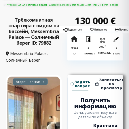
ТРЁХКОМНАТНАЯ КВАРТИРА С ВИДОМ НА БАССЕЙН, MESSEMBRIA PALACE — СОЛНЕЧНЫЙ БЕРЕГ ID: 79882
130 000 €
Трёхкомнатная
квартира с видом на
бассейн, Messembria
Поделиться
Избранное
Печать
Palace — Солнечный
берег ID: 79882
2
79 м
79882
3
3
Messembria Palace,
Площадь
ID
Комнат
Этаж
Солнечный Берег
Записаться
Задать
Вторичное жилье
на
вопрос
просмотр
Получить
информацию
Цена, условия покупки и
детали по объекту.
Кристина