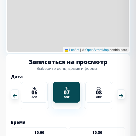
Leaflet
|
©
OpenStreetMap
contributors
Записаться на просмотр
Выберите день, время и формат.
Дата
Сб
Чт
Пт
Сб
Вс
15
06
07
08
09
Авг
Авг
Авг
Авг
Авг
Время
10:00
10:30