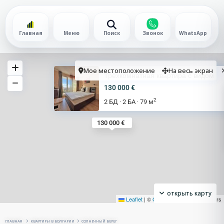
Главная
Меню
Поиск
Звонок
WhatsApp
Мое местоположение
На весь экран
Трёхкомнатная квартира с видом
130 000 €
2
2 БД
2 БА
79 м
·
·
130 000 €
открыть карту
Leaflet
|
©
OpenStreetMap
contributors
ГЛАВНАЯ
КВАРТИРЫ В БОЛГАРИИ
СОЛНЕЧНЫЙ БЕРЕГ