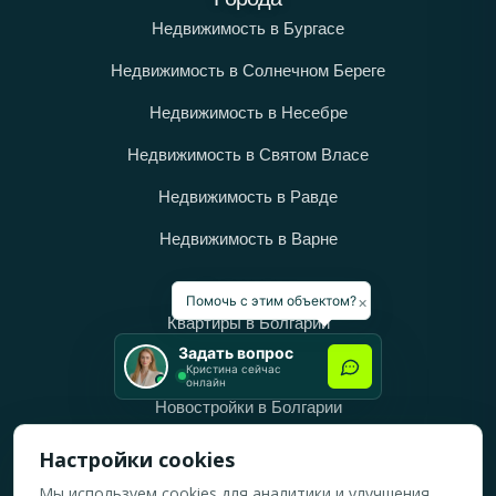
Недвижимость в Бургасе
Недвижимость в Солнечном Береге
Недвижимость в Несебре
Недвижимость в Святом Власе
Недвижимость в Равде
Недвижимость в Варне
Категории
×
Помочь с этим объектом?
Квартиры в Болгарии
Задать вопрос
Дома в Болгарии
Кристина сейчас
онлайн
Новостройки в Болгарии
Вторичное жильё в Болгарии
Настройки cookies
Мы используем cookies для аналитики и улучшения