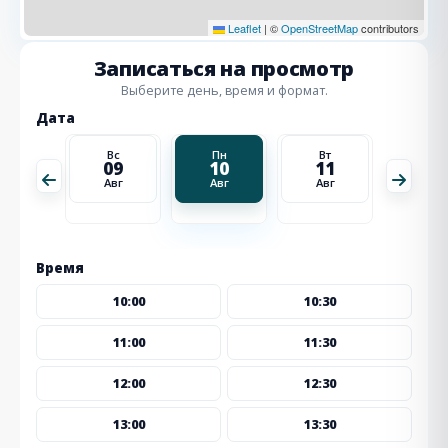
Leaflet
|
©
OpenStreetMap
contributors
Записаться на просмотр
Выберите день, время и формат.
Дата
Вт
Вс
Пн
Вт
Ср
18
09
10
11
12
Авг
Авг
Авг
Авг
Авг
Время
10:00
10:30
11:00
11:30
12:00
12:30
13:00
13:30