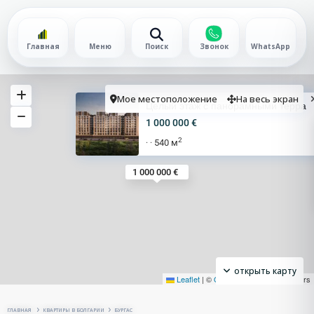
Главная
Меню
Поиск
Звонок
WhatsApp
Мое местоположение
На весь экран
Целый этаж с панорамными терра
1 000 000 €
2
540 м
·
·
1 000 000 €
открыть карту
Leaflet
|
©
OpenStreetMap
contributors
ГЛАВНАЯ
КВАРТИРЫ В БОЛГАРИИ
БУРГАС