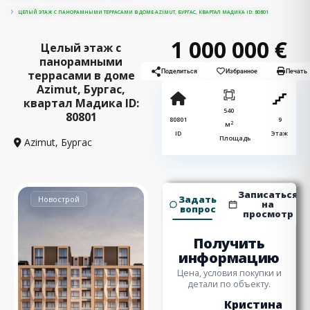
ЦЕЛЫЙ ЭТАЖ С ПАНОРАМНЫМИ ТЕРРАСАМИ В ДОМЕ AZIMUT, БУРГАС, КВАРТАЛ МАДИКА ID: 80801
1 000 000 €
Целый этаж с
панорамными
террасами в доме
Поделиться
Избранное
Печать
Azimut, Бургас,
квартал Мадика ID:
540
80801
80801
9
2
м
ID
Этаж
Площадь
Azimut,
Бургас
Записаться
Задать
Новострой
на
вопрос
просмотр
Получить
информацию
Цена, условия покупки и
детали по объекту.
Кристина