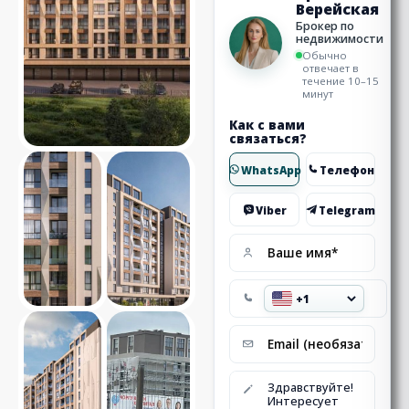
Верейская
Брокер по
недвижимости
Обычно
отвечает в
течение 10–15
минут
Как с вами
связаться?
WhatsApp
Телефон
Viber
Telegram