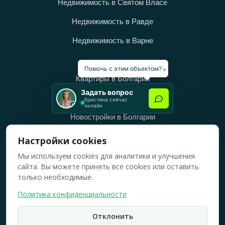
Недвижимость в Святом Власе
Недвижимость в Равде
Недвижимость в Варне
Категории
×
Помочь с этим объектом?
Квартиры в Болгарии
Задать вопрос
Дома в Болгарии
Кристина сейчас
онлайн
Новостройки в Болгарии
Вторичное жильё в Болгарии
Настройки cookies
Мы используем cookies для аналитики и улучшения
Рабочее время
сайта. Вы можете принять все cookies или оставить
ПН-ПТ: 10:00 — 18:00
только необходимые.
СБ: 10:00 — 14:00
Политика конфиденциальности
ВС: Выходной
Отклонить
2019-2026 © Все права защищены.