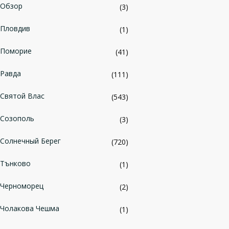
Обзор
(3)
Пловдив
(1)
Поморие
(41)
Равда
(111)
Святой Влас
(543)
Созополь
(3)
Солнечный Берег
(720)
Тънково
(1)
Черноморец
(2)
Чолакова Чешма
(1)