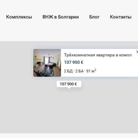
Комплексы
ВНЖ в Болгарии
Блог
Контакты
Трёхкомнатная квартира в компл
107 900 €
2
2 БД
2 БА
91 м
·
·
107 900 €