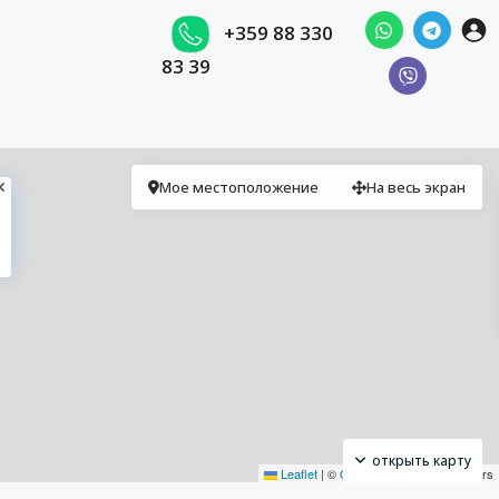
+359 88 330
83 39
Мое местоположение
На весь экран
открыть карту
Leaflet
|
©
OpenStreetMap
contributors