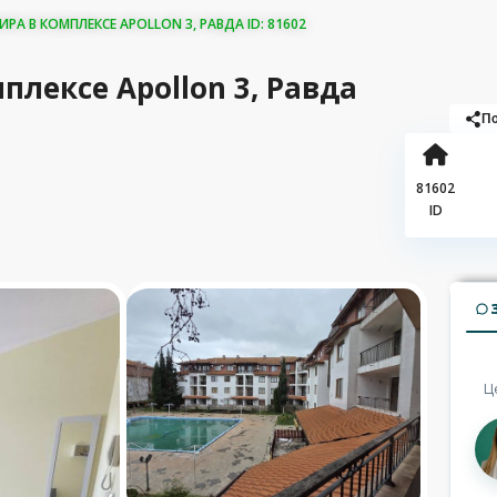
А В КОМПЛЕКСЕ APOLLON 3, РАВДА ID: 81602
лексе Apollon 3, Равда
По
81602
ID
Ц