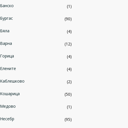
Банско
(1)
Бургас
(90)
Бяла
(4)
Варна
(12)
Горица
(4)
Елените
(4)
Каблешково
(2)
Кошарица
(50)
Медово
(1)
Несебр
(95)