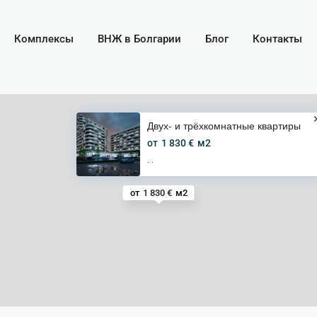
Комплексы
ВНЖ в Болгарии
Блог
Контакты
Двух- и трёхкомнатные квартиры
от
1 830 €
м2
·
·
от
1 830 €
м2