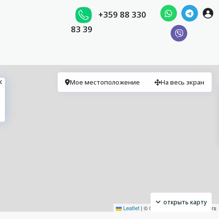
+359 88 330
83 39
Мое местоположение
На весь экран
открыть карту
Leaflet
|
©
OpenStreetMap
contributors