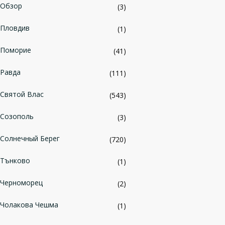
Обзор
(3)
Пловдив
(1)
Поморие
(41)
Равда
(111)
Святой Влас
(543)
Созополь
(3)
Солнечный Берег
(720)
Тънково
(1)
Черноморец
(2)
Чолакова Чешма
(1)