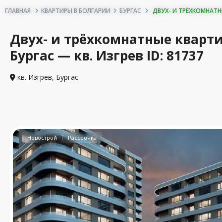
ГЛАВНАЯ
КВАРТИРЫ В БОЛГАРИИ
БУРГАС
ДВУХ- И ТРЁХКОМНАТНЫ
Двух- и трёхкомнатные кварти
Бургас — кв. Изгрев ID: 81737
кв. Изгрев,
Бургас
Новострой
Рассрочка