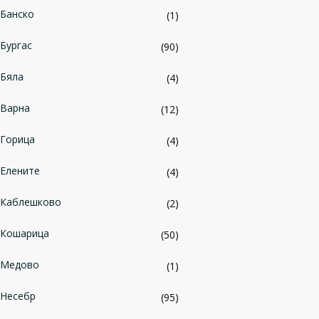
Банско
(1)
Бургас
(90)
Бяла
(4)
Варна
(12)
Горица
(4)
Елените
(4)
Каблешково
(2)
Кошарица
(50)
Медово
(1)
Несебр
(95)