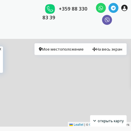
+359 88 330
83 39
Мое местоположение
На весь экран
открыть карту
Leaflet
|
©
OpenStreetMap
contributors