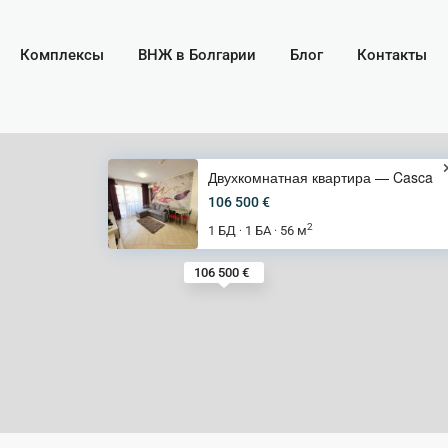
Комплексы
ВНЖ в Болгарии
Блог
Контакты
Двухкомнатная квартира — Casca
106 500 €
2
1 БД
1 БА
56 м
·
·
106 500 €