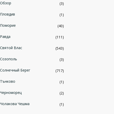
Обзор
(3)
Пловдив
(1)
Поморие
(40)
Равда
(111)
Святой Влас
(543)
Созополь
(3)
Солнечный Берег
(717)
Тънково
(1)
Черноморец
(2)
Чолакова Чешма
(1)