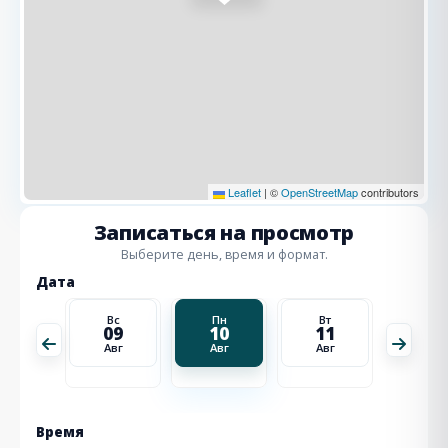
Leaflet
|
©
OpenStreetMap
contributors
Записаться на просмотр
Выберите день, время и формат.
Дата
Вт
Вс
Пн
Вт
Ср
18
09
10
11
12
Авг
Авг
Авг
Авг
Авг
Время