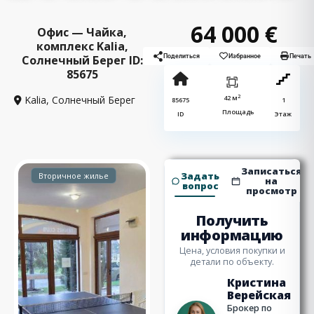
64 000 €
Офис — Чайка,
комплекс Kalia,
Солнечный Берег ID:
Поделиться
Избранное
Печать
85675
2
Kalia,
Солнечный Берег
42 м
85675
1
Площадь
ID
Этаж
Записаться
Задать
Вторичное жилье
на
вопрос
просмотр
Получить
информацию
Цена, условия покупки и
детали по объекту.
Кристина
Верейская
Брокер по