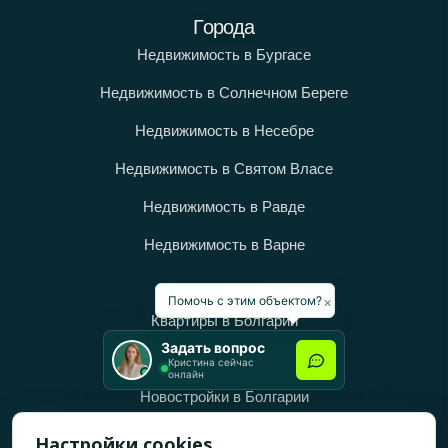
Города
Недвижимость в Бургасе
Недвижимость в Солнечном Береге
Недвижимость в Несебре
Недвижимость в Святом Власе
Недвижимость в Равде
Недвижимость в Варне
Категории
×
Помочь с этим объектом?
Квартиры в Болгарии
Задать вопрос
Дома в Болгарии
Кристина сейчас
онлайн
Новостройки в Болгарии
Вторичное жильё в Болгарии
Настройки cookies