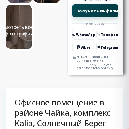
или сразу
Смотреть все 6
фотографии
WhatsApp
Телефон
Viber
Telegram
Нажимая кнопку, вы
соглашаетесь на
обработку данных для
связи по этому объекту.
Офисное помещение в
районе Чайка, комплекс
Kalia, Солнечный Берег