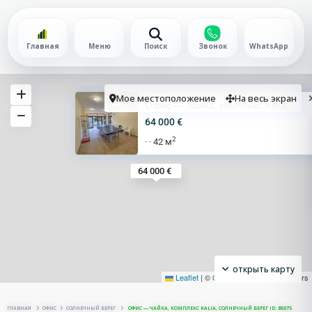
Главная
Меню
Поиск
Звонок
WhatsApp
Мое местоположение
На весь экран
Офис — Чайка, комплекс Kalia,
64 000 €
2
42 м
·
·
64 000 €
открыть карту
Leaflet
|
©
OpenStreetMap
contributors
ГЛАВНАЯ
ОФИС
СОЛНЕЧНЫЙ БЕРЕГ
ОФИС — ЧАЙКА, КОМПЛЕКС KALIA, СОЛНЕЧНЫЙ БЕРЕГ ID: 85675