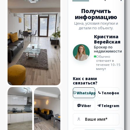
Получить
информацию
Цена, условия покупки и
детали по объекту.
Кристина
Верейская
Брокер по
недвижимости
Обычно
отвечает в
течение 10–15
минут
Как с вами
связаться?
WhatsApp
Телефон
Viber
Telegram