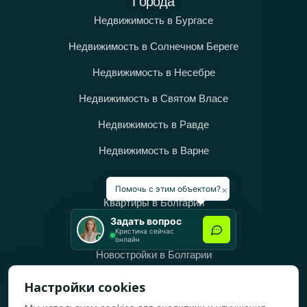
Города
Недвижимость в Бургасе
Недвижимость в Солнечном Береге
Недвижимость в Несебре
Недвижимость в Святом Власе
Недвижимость в Равде
Недвижимость в Варне
Категории
×
Помочь с этим объектом?
Квартиры в Болгарии
Задать вопрос
Дома в Болгарии
Кристина сейчас
онлайн
Новостройки в Болгарии
Вторичное жильё в Болгарии
Настройки cookies