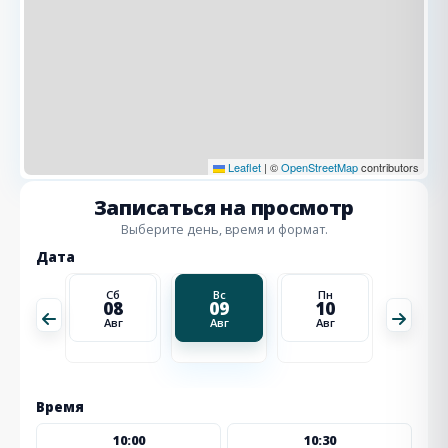
Leaflet
|
©
OpenStreetMap
contributors
Записаться на просмотр
Выберите день, время и формат.
Дата
Пн
Сб
Вс
Пн
Вт
17
08
09
10
11
Авг
Авг
Авг
Авг
Авг
Время
10:00
10:30