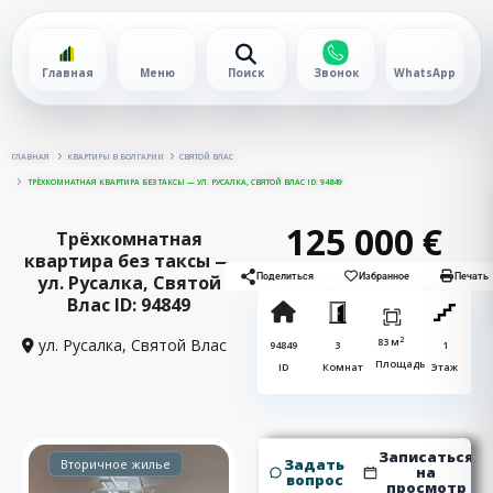
Главная
Меню
Поиск
Звонок
WhatsApp
ГЛАВНАЯ
КВАРТИРЫ В БОЛГАРИИ
СВЯТОЙ ВЛАС
ТРЁХКОМНАТНАЯ КВАРТИРА БЕЗ ТАКСЫ — УЛ. РУСАЛКА, СВЯТОЙ ВЛАС ID: 94849
125 000 €
Трёхкомнатная
квартира без таксы —
ул. Русалка, Святой
Поделиться
Избранное
Печать
Влас ID: 94849
2
ул. Русалка,
Святой Влас
83 м
94849
3
1
Площадь
ID
Комнат
Этаж
Записаться
Задать
Вторичное жилье
на
вопрос
просмотр