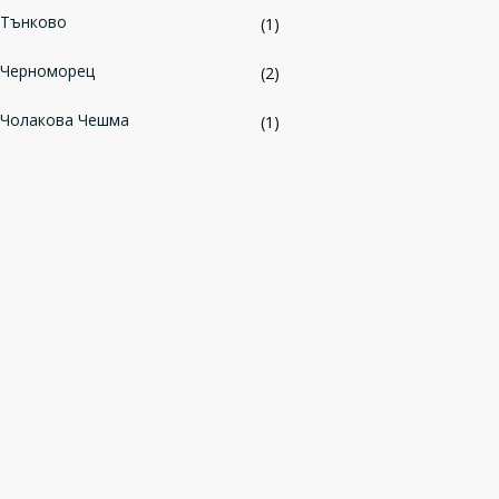
Тънково
(1)
Черноморец
(2)
Чолакова Чешма
(1)