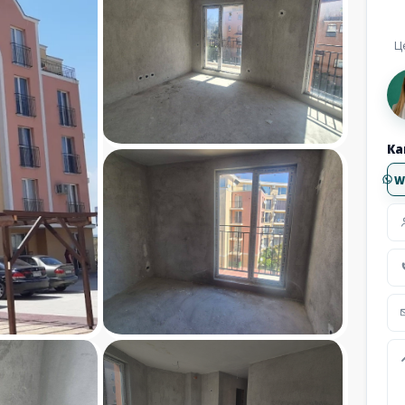
Ц
Ка
W