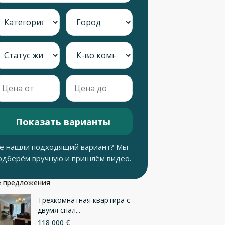
Показать варианты
е нашли подходящий вариант? Мы
одберём вручную и пришлём видео.
 предложения
Трёхкомнатная квартира с
двумя спал...
118 000 €