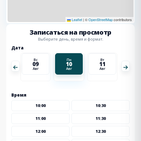
Leaflet
|
©
OpenStreetMap
contributors
Записаться на просмотр
Выберите день, время и формат.
Дата
Вт
Вс
Пн
Вт
Ср
18
09
10
11
12
Авг
Авг
Авг
Авг
Авг
Время
10:00
10:30
11:00
11:30
12:00
12:30