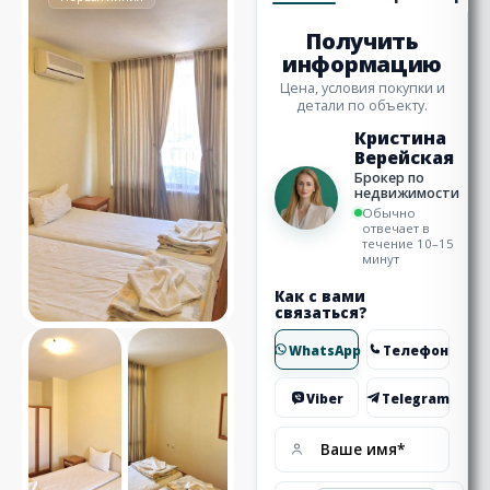
Получить
информацию
Цена, условия покупки и
детали по объекту.
Кристина
Верейская
Брокер по
недвижимости
Обычно
отвечает в
течение 10–15
минут
Как с вами
связаться?
WhatsApp
Телефон
Viber
Telegram