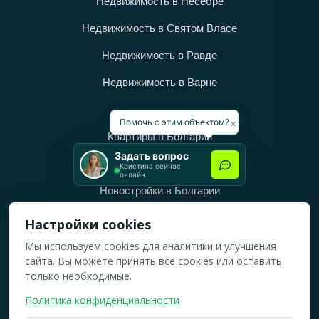
Недвижимость в Несебре
Недвижимость в Святом Власе
Недвижимость в Равде
Недвижимость в Варне
Категории
×
Помочь с этим объектом?
Квартиры в Болгарии
Задать вопрос
Дома в Болгарии
Кристина сейчас
онлайн
Новостройки в Болгарии
Вторичное жильё в Болгарии
Настройки cookies
Мы используем cookies для аналитики и улучшения
Рабочее время
сайта. Вы можете принять все cookies или оставить
ПН-ПТ: 10:00 — 18:00
только необходимые.
СБ: 10:00 — 14:00
Политика конфиденциальности
ВС: Выходной