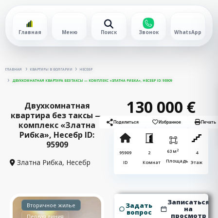
Главная
Меню
Поиск
Звонок
WhatsApp
ГЛАВНАЯ
КВАРТИРЫ В БОЛГАРИИ
НЕСЕБР
ДВУХКОМНАТНАЯ КВАРТИРА БЕЗ ТАКСЫ — КОМПЛЕКС «ЗЛАТНА РИБКА», НЕСЕБР ID: 95909
130 000 €
Двухкомнатная
квартира без таксы —
комплекс «Златна
Поделиться
Избранное
Печать
Рибка», Несебр ID:
95909
2
63 м
95909
2
4
Златна Рибка,
Несебр
Площадь
ID
Комнат
Этаж
Записаться
Задать
Вторичное жилье
на
вопрос
просмотр
Первая линия