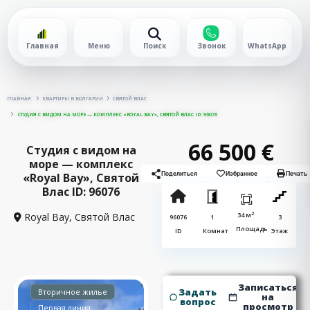
Главная
Меню
Поиск
Звонок
WhatsApp
ГЛАВНАЯ
КВАРТИРЫ В БОЛГАРИИ
СВЯТОЙ ВЛАС
СТУДИЯ С ВИДОМ НА МОРЕ — КОМПЛЕКС «ROYAL BAY», СВЯТОЙ ВЛАС ID: 96076
66 500 €
Студия с видом на
море — комплекс
«Royal Bay», Святой
Поделиться
Избранное
Печать
Влас ID: 96076
2
Royal Bay,
Святой Влас
34 м
96076
1
3
Площадь
ID
Комнат
Этаж
Записаться
Задать
Вторичное жилье
на
вопрос
просмотр
Первая линия