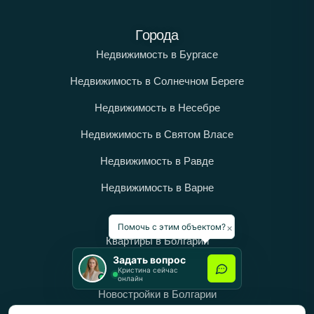
Города
Недвижимость в Бургасе
Недвижимость в Солнечном Береге
Недвижимость в Несебре
Недвижимость в Святом Власе
Недвижимость в Равде
Недвижимость в Варне
Категории
×
Помочь с этим объектом?
Квартиры в Болгарии
Задать вопрос
Дома в Болгарии
Кристина сейчас
онлайн
Новостройки в Болгарии