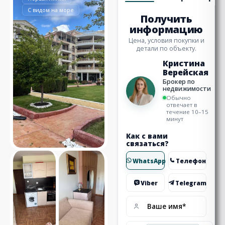
С видом на море
Получить
информацию
Цена, условия покупки и
детали по объекту.
Кристина
Верейская
Брокер по
недвижимости
Обычно
отвечает в
течение 10–15
минут
Как с вами
связаться?
WhatsApp
Телефон
Viber
Telegram