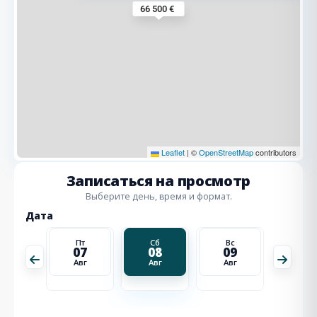
66 500 €
Leaflet
|
©
OpenStreetMap
contributors
Записаться на просмотр
Выберите день, время и формат.
Дата
Вс
Пт
Сб
Вс
Пн
16
07
08
09
10
Авг
Авг
Авг
Авг
Авг