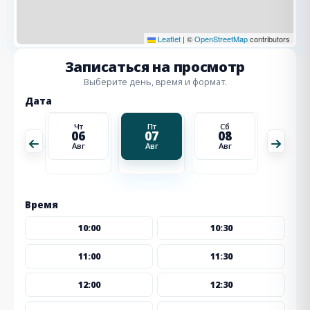
Leaflet
|
©
OpenStreetMap
contributors
Записаться на просмотр
Выберите день, время и формат.
Дата
Сб
Чт
Пт
Сб
Вс
15
06
07
08
09
Авг
Авг
Авг
Авг
Авг
Время
10:00
10:30
11:00
11:30
12:00
12:30