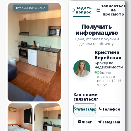
Записаться
Задать
Вторичное жилье
на
вопрос
просмотр
Получить
информацию
Цена, условия покупки и
детали по объекту.
Кристина
Верейская
Брокер по
недвижимости
Обычно
отвечает в
течение 10–15
минут
Как с вами
связаться?
WhatsApp
Телефон
Viber
Telegram