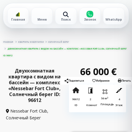
Главная
Меню
Поиск
Звонок
WhatsApp
ГЛАВНАЯ
КВАРТИРЫ В БОЛГАРИИ
СОЛНЕЧНЫЙ БЕРЕГ
ДВУХКОМНАТНАЯ КВАРТИРА С ВИДОМ НА БАССЕЙН — КОМПЛЕКС «NESSEBAR FORT CLUB», СОЛНЕЧНЫЙ БЕРЕГ
ID: 96612
66 000 €
Двухкомнатная
квартира с видом на
бассейн — комплекс
Поделиться
Избранное
Печать
«Nessebar Fort Club»,
Солнечный берег ID:
2
56 м
96612
96612
2
4
Площадь
ID
Комнат
Этаж
Nessebar Fort Club,
Солнечный Берег