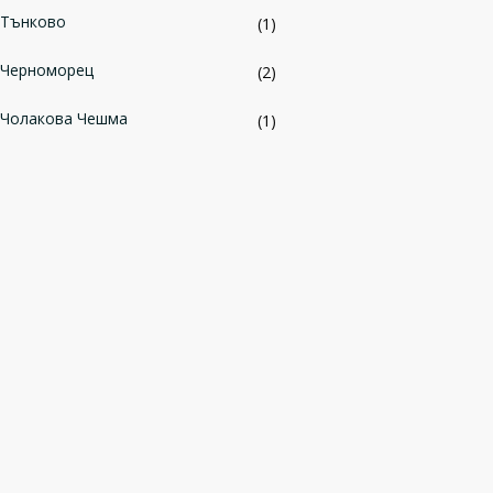
Тънково
(1)
Черноморец
(2)
Чолакова Чешма
(1)