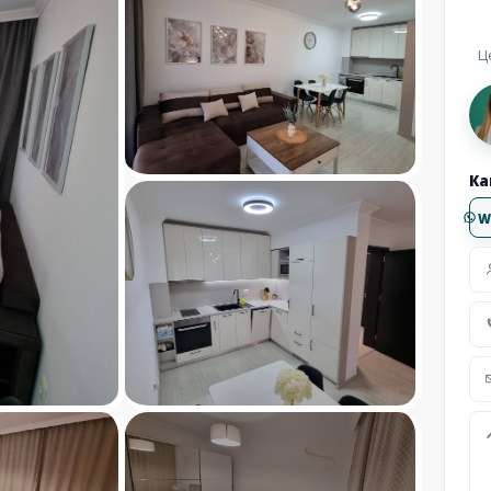
Ц
Ка
W