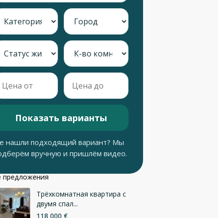
Показать варианты
е нашли подходящий вариант? Мы
одберём вручную и пришлём видео.
 предложения
Трёхкомнатная квартира с
двумя спал...
118 000 €