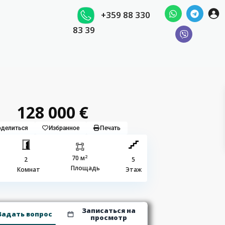
+359 88 330
83 39
128 000 €
делиться
Избранное
Печать
2
70 м
2
5
Площадь
Комнат
Этаж
Записаться на
Задать вопрос
просмотр